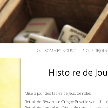
ASSOCIATI
Association de jeux de rôle et de
QUI SOMMES NOUS ?
NOUS REJOIN
Histoire de Jo
Mise à jour des tables de Jeux de rôles
Retrait de
Bimbo
par Grégoy Privat le samedi apr
Retrait de
L’appel de Cthulhu
le samedi après-mi