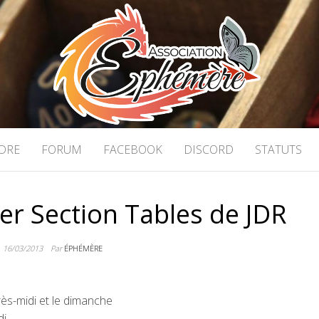
ON ÉPHÉMÈRE
 stratégie à Caen
DRE
FORUM
FACEBOOK
DISCORD
STATUTS
uer Section Tables de JDR
16/03/2013
Par
ÉPHÉMÈRE
ès-midi et le dimanche
di