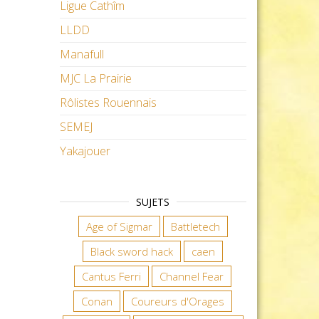
Ligue Cathîm
LLDD
Manafull
MJC La Prairie
Rôlistes Rouennais
SEMEJ
Yakajouer
SUJETS
Age of Sigmar
Battletech
Black sword hack
caen
Cantus Ferri
Channel Fear
Conan
Coureurs d'Orages