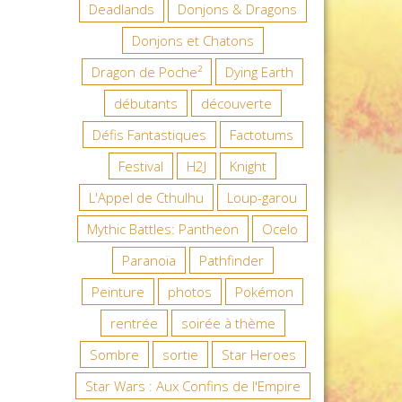
Deadlands
Donjons & Dragons
Donjons et Chatons
Dragon de Poche²
Dying Earth
débutants
découverte
Défis Fantastiques
Factotums
Festival
H2J
Knight
L'Appel de Cthulhu
Loup-garou
Mythic Battles: Pantheon
Ocelo
Paranoïa
Pathfinder
Peinture
photos
Pokémon
rentrée
soirée à thème
Sombre
sortie
Star Heroes
Star Wars : Aux Confins de l'Empire