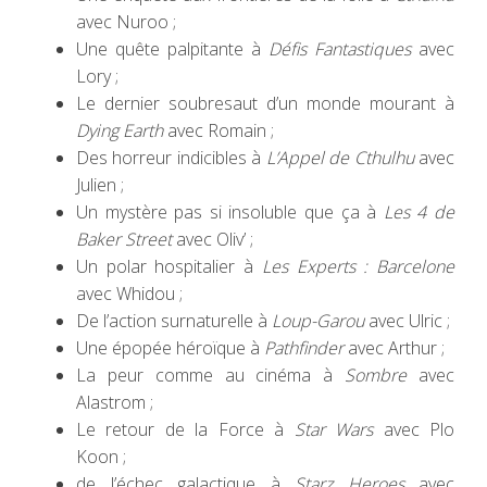
avec Nuroo ;
Une quête palpitante à
Défis Fantastiques
avec
Lory ;
Le dernier soubresaut d’un monde mourant à
Dying Earth
avec Romain ;
Des horreur indicibles à
L’Appel de Cthulhu
avec
Julien ;
Un mystère pas si insoluble que ça à
Les 4 de
Baker Street
avec Oliv’ ;
Un polar hospitalier à
Les Experts : Barcelone
avec Whidou ;
De l’action surnaturelle à
Loup-Garou
avec Ulric ;
Une épopée héroïque à
Pathfinder
avec Arthur ;
La peur comme au cinéma à
Sombre
avec
Alastrom ;
Le retour de la Force à
Star Wars
avec Plo
Koon ;
de l’échec galactique à
Starz Heroes
avec