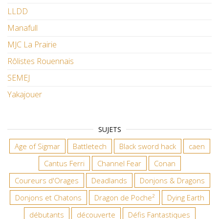
LLDD
Manafull
MJC La Prairie
Rôlistes Rouennais
SEMEJ
Yakajouer
SUJETS
Age of Sigmar
Battletech
Black sword hack
caen
Cantus Ferri
Channel Fear
Conan
Coureurs d'Orages
Deadlands
Donjons & Dragons
Donjons et Chatons
Dragon de Poche²
Dying Earth
débutants
découverte
Défis Fantastiques