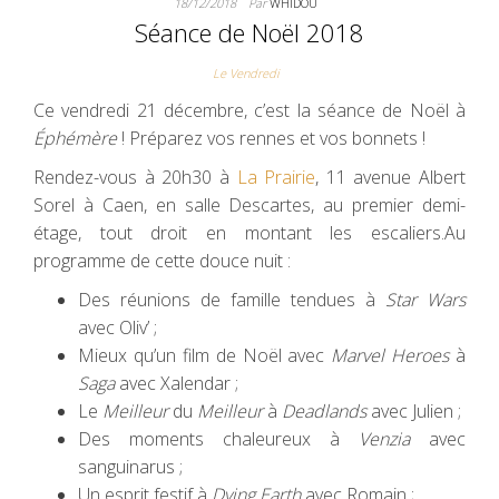
18/12/2018
Par
WHIDOU
Séance de Noël 2018
Le Vendredi
Ce vendredi 21 décembre, c’est la séance de Noël à
Éphémère
! Préparez vos rennes et vos bonnets !
Rendez-vous à 20h30 à
La Prairie
, 11 avenue Albert
Sorel à Caen, en salle Descartes, au premier demi-
étage, tout droit en montant les escaliers.Au
programme de cette douce nuit :
Des réunions de famille tendues à
Star Wars
avec Oliv’ ;
Mieux qu’un film de Noël avec
Marvel Heroes
à
Saga
avec Xalendar ;
Le
Meilleur
du
Meilleur
à
Deadlands
avec Julien ;
Des moments chaleureux à
Venzia
avec
sanguinarus ;
Un esprit festif à
Dying Earth
avec Romain ;