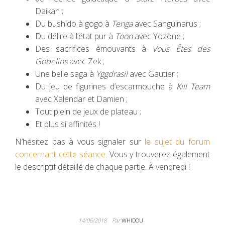
Daikan ;
Du bushido à gogo à
Tenga
avec Sanguinarus ;
Du délire à l’état pur à
Toon
avec Yozone ;
Des sacrifices émouvants à
Vous Êtes des
Gobelins
avec Zek ;
Une belle saga à
Yggdrasil
avec Gautier ;
Du jeu de figurines d’escarmouche à
Kill Team
avec Xalendar et Damien ;
Tout plein de jeux de plateau ;
Et plus si affinités !
N’hésitez pas à vous signaler sur
le sujet du forum
concernant cette séance
. Vous y trouverez également
le descriptif détaillé de chaque partie. À vendredi !
14/06/2018
Par
WHIDOU