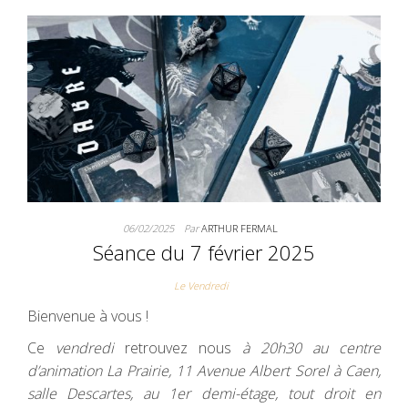
06/02/2025
Par
ARTHUR FERMAL
Séance du 7 février 2025
Le Vendredi
Bienvenue à vous !
Ce
vendredi
retrouvez nous
à 20h30 au centre
d’animation La Prairie, 11 Avenue Albert Sorel à Caen,
salle Descartes, au 1er demi-étage, tout droit en