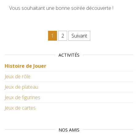
Vous souhaitant une bonne soirée découverte !
Pagination des publications
1
2
Suivant
ACTIVITÉS
Histoire de Jouer
Jeux de rôle
Jeux de plateau
Jeux de figurines
Jeux de cartes
NOS AMIS