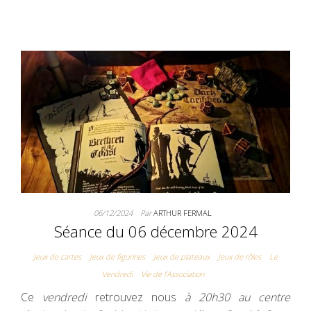
06/12/2024
Par
ARTHUR FERMAL
Séance du 06 décembre 2024
Jeux de cartes
Jeux de figurines
Jeux de plateaux
Jeux de rôles
Le
Vendredi
Vie de l'Association
Ce
vendredi
retrouvez nous
à 20h30 au centre