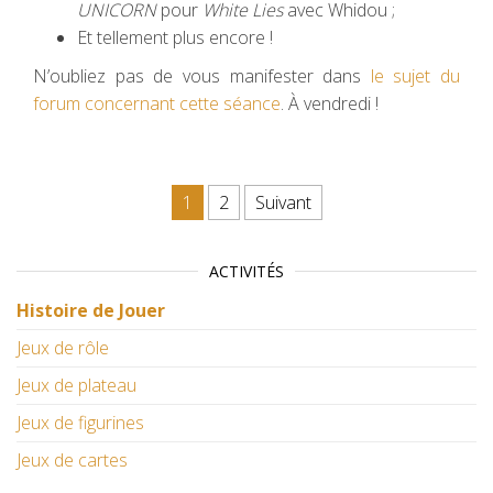
UNICORN
pour
White Lies
avec Whidou ;
Et tellement plus encore !
N’oubliez pas de vous manifester dans
le sujet du
forum concernant cette séance
. À vendredi !
Pagination des publications
1
2
Suivant
ACTIVITÉS
Histoire de Jouer
Jeux de rôle
Jeux de plateau
Jeux de figurines
Jeux de cartes