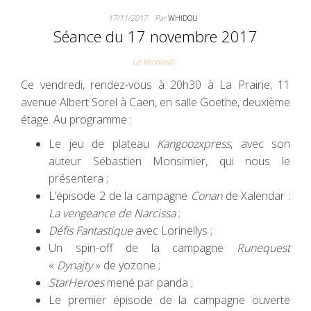
17/11/2017
Par
WHIDOU
Séance du 17 novembre 2017
Le Vendredi
Ce vendredi, rendez-vous à 20h30 à La Prairie, 11
avenue Albert Sorel à Caen, en salle Goethe, deuxième
étage. Au programme :
Le jeu de plateau
Kangoozxpress
, avec son
auteur Sébastien Monsimier, qui nous le
présentera ;
L’épisode 2 de la campagne
Conan
de Xalendar :
La vengeance de Narcissa
;
Défis Fantastique
avec Lorinellys ;
Un spin-off de la campagne
Runequest
«
Dynajty
» de yozone ;
StarHeroes
mené par panda ;
Le premier épisode de la campagne ouverte