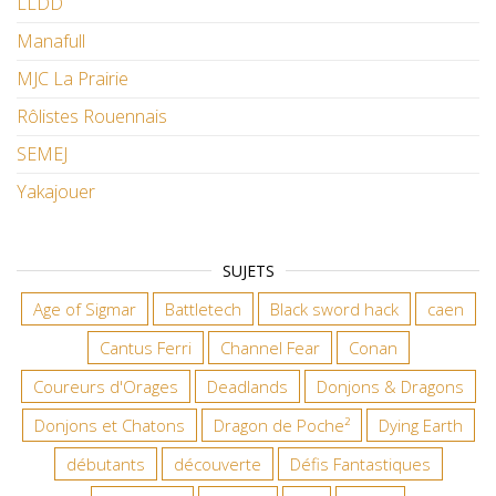
LLDD
Manafull
MJC La Prairie
Rôlistes Rouennais
SEMEJ
Yakajouer
SUJETS
Age of Sigmar
Battletech
Black sword hack
caen
Cantus Ferri
Channel Fear
Conan
Coureurs d'Orages
Deadlands
Donjons & Dragons
Donjons et Chatons
Dragon de Poche²
Dying Earth
débutants
découverte
Défis Fantastiques