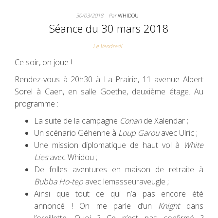
30/03/2018
Par
WHIDOU
Séance du 30 mars 2018
Le Vendredi
Ce soir, on joue !
Rendez-vous à 20h30 à La Prairie, 11 avenue Albert
Sorel à Caen, en salle Goethe, deuxième étage. Au
programme :
La suite de la campagne
Conan
de Xalendar ;
Un scénario Géhenne à
Loup Garou
avec Ulric ;
Une mission diplomatique de haut vol à
White
Lies
avec Whidou ;
De folles aventures en maison de retraite à
Bubba Ho-tep
avec lemasseuraveugle ;
Ainsi que tout ce qui n’a pas encore été
annoncé ! On me parle d’un
Knight
dans