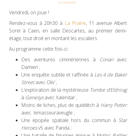
Le Vendredi
Vendredi, on joue !
Rendez-vous à 20h30 à
La Prairie
, 11 avenue Albert
Sorel à Caen, en salle Descartes, au premier demi-
étage, tout droit en montant les escaliers.
Au programme cette fois-ci :
Des aventures cimmériennes à
Conan
avec
Damien ;
Une enquête subtile et raffinée à
Les 4 de Baker
Street
avec Oliv’ ;
L’exploration de la mystérieuse
Tombe d’Eldrirag
à
Genesys
avec Xalendar ;
Moins de liches, plus de quidditch à
Harry Potter
avec lemasseuraveugle ;
Une épopée spatiale hors du commun à
Star
Heroes
v5 avec Panda ;
Une bataille de figurines épique à
Mythic Battles