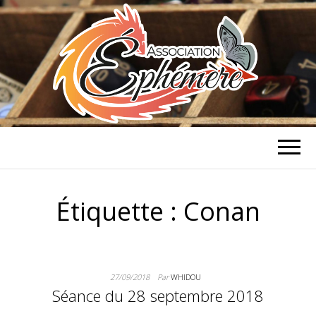
ASSOCIATION
Association de jeux de rôle et de
stratégie à Caen
ÉPHÉMÈRE
Étiquette :
Conan
27/09/2018
Par
WHIDOU
Séance du 28 septembre 2018