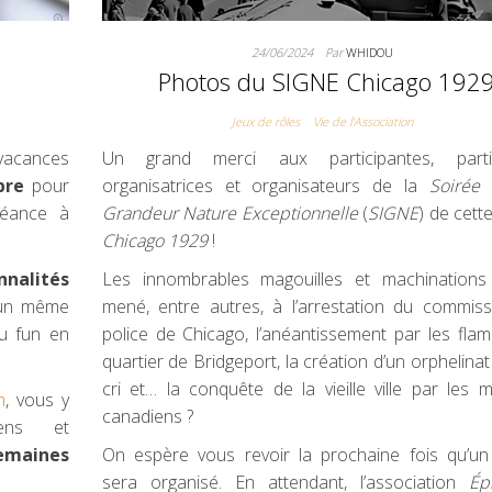
24/06/2024
Par
WHIDOU
Photos du SIGNE Chicago 192
Jeux de rôles
Vie de l'Association
vacances
Un grand merci aux participantes, partic
bre
pour
organisatrices et organisateurs de la
Soirée 
séance à
Grandeur Nature Exceptionnelle
(
SIGNE
) de cett
Chicago 1929
!
nnalités
Les innombrables magouilles et machinations
t un même
mené, entre autres, à l’arrestation du commiss
u fun en
police de Chicago, l’anéantissement par les fl
quartier de Bridgeport, la création d’un orphelinat
cri et… la conquête de la vieille ville par les 
m
, vous y
canadiens ?
iens et
emaines
On espère vous revoir la prochaine fois qu’u
sera organisé. En attendant, l’association
Ép