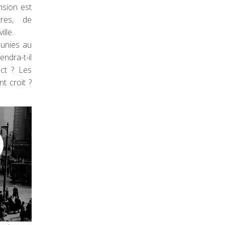
nsion est
res, de
lle.
éunies au
ndra-t-il
act ? Les
t croit ?