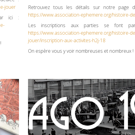
de-jouer
Retrouvez tous les détails sur notre page d
https://www.association-ephemere.org/histoire-de
ar ici :
de-
Les inscriptions aux parties se font pa
https://www.association-ephemere.org/histoire-de
jouer/inscription-aux-activites-h2j-18
!
On espère vous y voir nombreuses et nombreux !