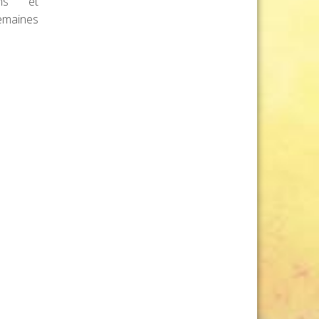
ens et
emaines