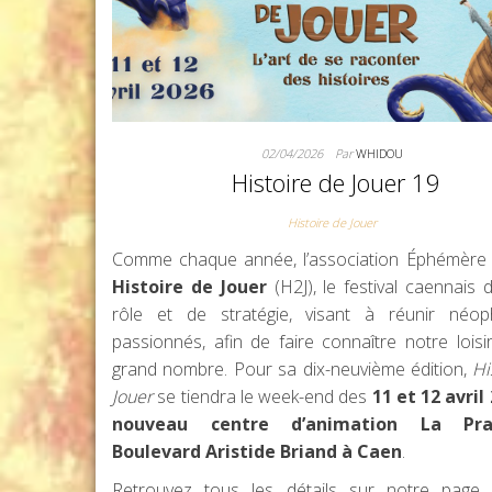
02/04/2026
Par
WHIDOU
Histoire de Jouer 19
Histoire de Jouer
Comme chaque année, l’association Éphémère 
Histoire de Jouer
(H2J), le festival caennais 
rôle et de stratégie, visant à réunir néop
passionnés, afin de faire connaître notre loisi
grand nombre. Pour sa dix-neuvième édition,
Hi
Jouer
se tiendra le week-end des
11 et 12 avril
nouveau centre d’animation La Pra
Boulevard Aristide Briand à Caen
.
Retrouvez tous les détails sur notre page 