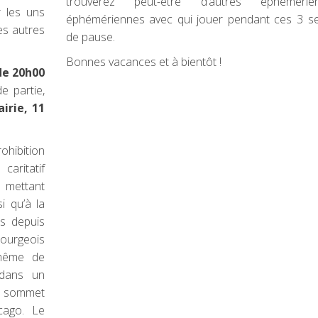
trouverez peut-être d’autres éphéméri
r les uns
éphémériennes avec qui jouer pendant ces 3 s
es autres
de pause.
Bonnes vacances et à bientôt !
de 20h00
e partie,
irie, 11
ohibition
aritatif
n mettant
i qu’à la
ts depuis
bourgeois
 même de
, dans un
u sommet
cago. Le