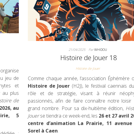
21/04/2025
Par
WHIDOU
Histoire de Jouer 18
Histoire de Jouer
organise
du jeu de
Comme chaque année, l’association Éphémère o
hytes et
Histoire de Jouer
(H2J), le festival caennais d
r au plus
rôle et de stratégie, visant à réunir néoph
stoire de
passionnés, afin de faire connaître notre loisir
 2026, au
grand nombre. Pour sa dix-huitième édition,
His
irie, 5
Jouer
se tiendra ce week-end, les
26 et 27 avril 
centre d’animation La Prairie, 11 avenue
Sorel à Caen
.
dédiée :