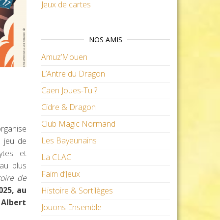
Jeux de cartes
NOS AMIS
Amuz’Mouen
L’Antre du Dragon
Caen Joues-Tu ?
Cidre & Dragon
Club Magic Normand
rganise
Les Bayeunains
u jeu de
ytes et
La CLAC
 au plus
Faim d’Jeux
toire de
2025, au
Histoire & Sortilèges
 Albert
Jouons Ensemble