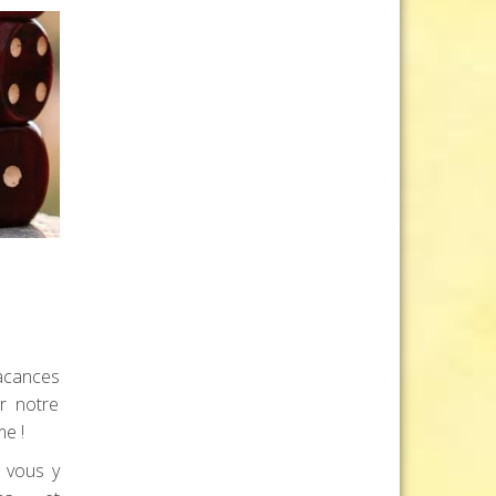
acances
r notre
e !
, vous y