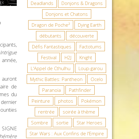
Deadlands
Donjons & Dragons
Donjons et Chatons
9
Dragon de Poche²
Dying Earth
débutants
découverte
ipants,
Défis Fantastiques
Factotums
Intrigue
Festival
H2J
Knight
e année,
L'Appel de Cthulhu
Loup-garou
 auront
Mythic Battles: Pantheon
Ocelo
aire de
Paranoïa
Pathfinder
ammes du
Peinture
photos
Pokémon
 dernier
mounties
rentrée
soirée à thème
Sombre
sortie
Star Heroes
n SIGNE
Star Wars : Aux Confins de l'Empire
hémère