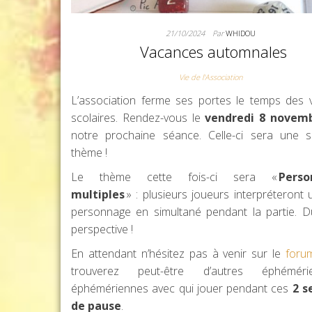
21/10/2024
Par
WHIDOU
Vacances automnales
Vie de l'Association
L’association ferme ses portes le temps des 
scolaires. Rendez-vous le
vendredi 8 novem
notre prochaine séance. Celle-ci sera une 
thème !
Le thème cette fois-ci sera «
Perso
multiples
» : plusieurs joueurs interpréteron
personnage en simultané pendant la partie. D
perspective !
En attendant n’hésitez pas à venir sur le
foru
trouverez peut-être d’autres éphémér
éphémériennes avec qui jouer pendant ces
2 s
de pause
.