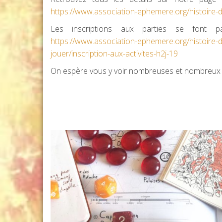
https://www.association-ephemere.org/histoire-
Les inscriptions aux parties se font p
https://www.association-ephemere.org/histoire-
jouer/inscription-aux-activites-h2j-19
On espère vous y voir nombreuses et nombreux 