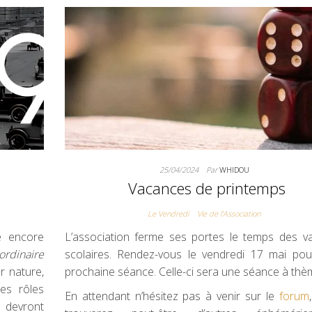
25/04/2024
Par
WHIDOU
Vacances de printemps
Le Vendredi
Vie de l'Association
e encore
L’association ferme ses portes le temps des v
rdinaire
scolaires. Rendez-vous le vendredi 17 mai pou
r nature,
prochaine séance. Celle-ci sera une séance à thèm
es rôles
En attendant n’hésitez pas à venir sur le
forum
devront