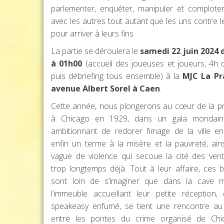
parlementer, enquêter, manipuler et complote
avec les autres tout autant que les uns contre l
pour arriver à leurs fins.
La partie se déroulera le
samedi 22 juin 2024 
à 01h00
(accueil des joueuses et joueurs, 4h d
puis débriefing tous ensemble) à la
MJC La Pra
avenue Albert Sorel à Caen
.
Cette année, nous plongerons au cœur de la pr
à Chicago en 1929, dans un gala mondain c
ambitionnant de redorer l’image de la ville e
enfin un terme à la misère et la pauvreté, ains
vague de violence qui secoue la cité des ven
trop longtemps déjà. Tout à leur affaire, ces 
sont loin de s’imaginer que dans la cave
l’immeuble accueillant leur petite réception
speakeasy enfumé, se tient une rencontre a
entre les pontes du crime organisé de Chi