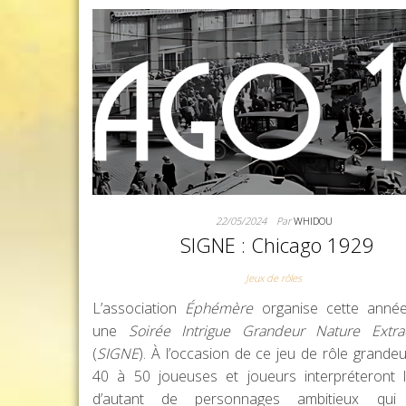
22/05/2024
Par
WHIDOU
SIGNE : Chicago 1929
Jeux de rôles
L’association
Éphémère
organise cette anné
une
Soirée Intrigue Grandeur Nature Extrao
(
SIGNE
). À l’occasion de ce jeu de rôle grandeu
40 à 50 joueuses et joueurs interpréteront l
d’autant de personnages ambitieux qui 