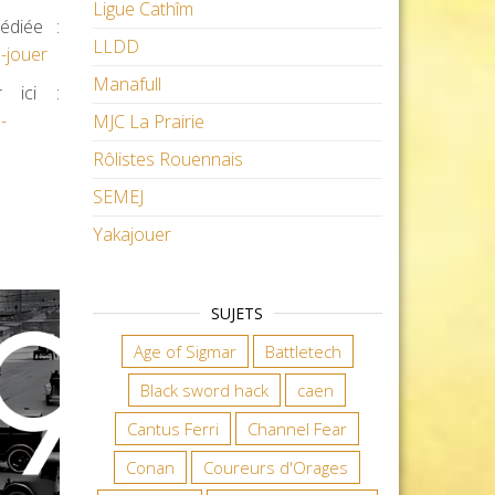
Ligue Cathîm
édiée :
LLDD
-jouer
Manafull
r ici :
-
MJC La Prairie
Rôlistes Rouennais
SEMEJ
Yakajouer
SUJETS
Age of Sigmar
Battletech
Black sword hack
caen
Cantus Ferri
Channel Fear
Conan
Coureurs d'Orages