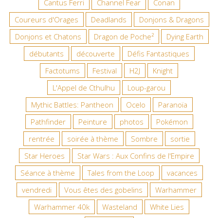
Cantus Ferri
Channel Fear
Conan
Coureurs d'Orages
Deadlands
Donjons & Dragons
Donjons et Chatons
Dragon de Poche²
Dying Earth
débutants
découverte
Défis Fantastiques
Factotums
Festival
H2J
Knight
L'Appel de Cthulhu
Loup-garou
Mythic Battles: Pantheon
Ocelo
Paranoïa
Pathfinder
Peinture
photos
Pokémon
rentrée
soirée à thème
Sombre
sortie
Star Heroes
Star Wars : Aux Confins de l'Empire
Séance à thème
Tales from the Loop
vacances
vendredi
Vous êtes des gobelins
Warhammer
Warhammer 40k
Wasteland
White Lies