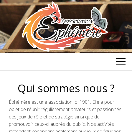
ASSOCIATION
Association de jeux de rôle et de
stratégie à Caen
ÉPHÉMÈRE
Qui sommes nous ?
Éphémère est une association loi 1901. Elle a pour
objet de réunir régulièrement amateurs et passionnés
des jeux de rôle et de stratégie ainsi que de
promouvoir ceux-ci auprès du public. Nos activités
s’étendent cependant également aux jeux de figurines,