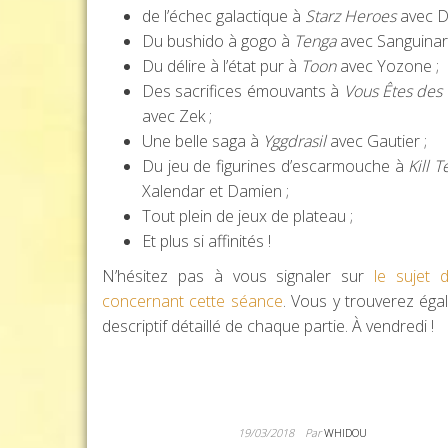
de l’échec galactique à
Starz Heroes
avec D
Du bushido à gogo à
Tenga
avec Sanguinar
Du délire à l’état pur à
Toon
avec Yozone ;
Des sacrifices émouvants à
Vous Êtes des
avec Zek ;
Une belle saga à
Yggdrasil
avec Gautier ;
Du jeu de figurines d’escarmouche à
Kill 
Xalendar et Damien ;
Tout plein de jeux de plateau ;
Et plus si affinités !
N’hésitez pas à vous signaler sur
le sujet 
concernant cette séance
. Vous y trouverez éga
descriptif détaillé de chaque partie. À vendredi !
19/03/2018
Par
WHIDOU