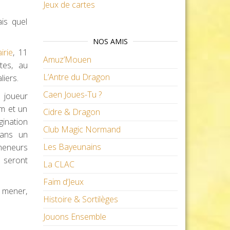
Jeux de cartes
is quel
NOS AMIS
irie
, 11
Amuz’Mouen
tes, au
L’Antre du Dragon
liers.
Caen Joues-Tu ?
 joueur
m et un
Cidre & Dragon
gination
Club Magic Normand
dans un
Les Bayeunains
 meneurs
s seront
La CLAC
Faim d’Jeux
 mener,
Histoire & Sortilèges
Jouons Ensemble