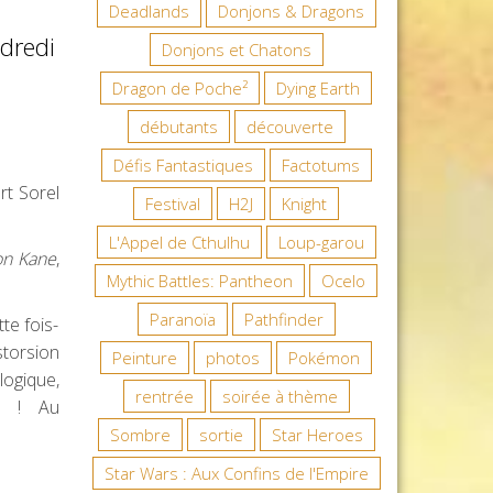
Deadlands
Donjons & Dragons
dredi
Donjons et Chatons
Dragon de Poche²
Dying Earth
débutants
découverte
Défis Fantastiques
Factotums
rt Sorel
Festival
H2J
Knight
L'Appel de Cthulhu
Loup-garou
n Kane
,
Mythic Battles: Pantheon
Ocelo
Paranoïa
Pathfinder
te fois-
storsion
Peinture
photos
Pokémon
logique,
rentrée
soirée à thème
es ! Au
Sombre
sortie
Star Heroes
Star Wars : Aux Confins de l'Empire