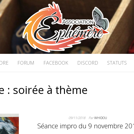
ON ÉPHÉMÈRE
 stratégie à Caen
DRE
FORUM
FACEBOOK
DISCORD
STATUTS
e :
soirée à thème
09/11/2018
Par
WHIDOU
Séance impro du 9 novembre 20