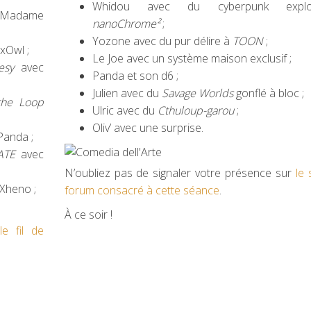
Whidou avec du cyberpunk expl
 Madame
nanoChrome²
;
Yozone avec du pur délire à
TOON
;
xOwl ;
Le Joe avec un système maison exclusif ;
esy
avec
Panda et son d6 ;
Julien avec du
Savage Worlds
gonflé à bloc ;
the Loop
Ulric avec du
Cthuloup-garou
;
Oliv’ avec une surprise.
Panda ;
ATE
avec
N’oubliez pas de signaler votre présence sur
le 
 Xheno ;
forum consacré à cette séance
.
À ce soir !
r
le fil de