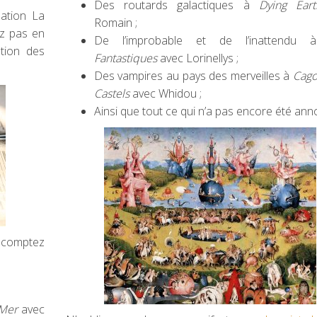
Des routards galactiques à
Dying Eart
ation La
Romain ;
ez pas en
De l’improbable et de l’inattendu
tion des
Fantastiques
avec Lorinellys ;
Des vampires au pays des merveilles à
Cago
Castels
avec Whidou ;
Ainsi que tout ce qui n’a pas encore été ann
 comptez
Mer
avec