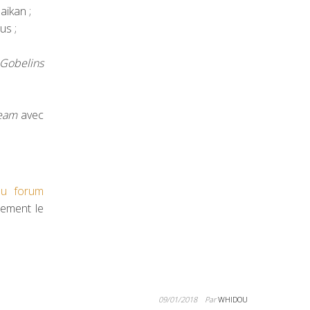
aikan ;
us ;
 Gobelins
Team
avec
du forum
lement le
09/01/2018
Par
WHIDOU