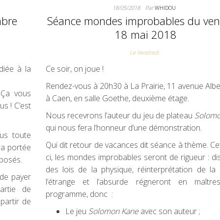
18/05/2018
Par
WHIDOU
mbre
Séance mondes improbables du ven
18 mai 2018
Le Vendredi
iée à la
Ce soir, on joue !
Rendez-vous à 20h30 à La Prairie, 11 avenue Albe
 Ça vous
à Caen, en salle Goethe, deuxième étage.
us ! C’est
Nous recevrons l’auteur du jeu de plateau
Solomo
qui nous fera l’honneur d’une démonstration.
us toute
Qui dit retour de vacances dit séance à thème. Cet
ra portée
ci, les mondes improbables seront de rigueur : di
oposés.
des lois de la physique, réinterprétation de la 
 de payer
l’étrange et l’absurde régneront en maîtr
artie de
programme, donc :
partir de
Le jeu
Solomon Kane
avec son auteur ;