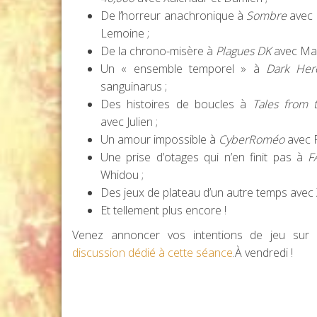
De l’horreur anachronique à
Sombre
avec
Lemoine ;
De la chrono-misère à
Plagues DK
avec Ma
Un « ensemble temporel » à
Dark Her
sanguinarus ;
Des histoires de boucles à
Tales from 
avec Julien ;
Un amour impossible à
CyberRoméo
avec 
Une prise d’otages qui n’en finit pas à
F
Whidou ;
Des jeux de plateau d’un autre temps avec
Et tellement plus encore !
Venez annoncer vos intentions de jeu su
discussion dédié à cette séance
.À vendredi !