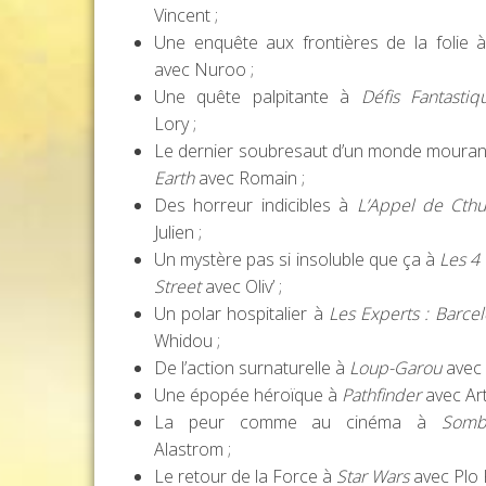
Vincent ;
Une enquête aux frontières de la folie 
avec Nuroo ;
Une quête palpitante à
Défis Fantastiq
Lory ;
Le dernier soubresaut d’un monde moura
Earth
avec Romain ;
Des horreur indicibles à
L’Appel de Cthu
Julien ;
Un mystère pas si insoluble que ça à
Les 4
Street
avec Oliv’ ;
Un polar hospitalier à
Les Experts : Barce
Whidou ;
De l’action surnaturelle à
Loup-Garou
avec U
Une épopée héroïque à
Pathfinder
avec Art
La peur comme au cinéma à
Somb
Alastrom ;
Le retour de la Force à
Star Wars
avec Plo 