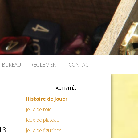
BUREAU
RÈGLEMENT
CONTACT
ACTIVITÉS
Histoire de Jouer
Jeux de rôle
Jeux de plateau
18
Jeux de figurines