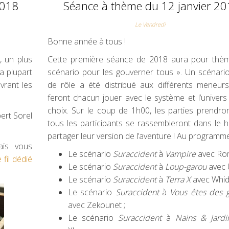
2018
Séance à thème du 12 janvier 2
Le Vendredi
Bonne année à tous !
, un plus
Cette première séance de 2018 aura pour thè
a plupart
scénario pour les gouverner tous ». Un scénari
vrant les
de rôle a été distribué aux différents meneurs
feront chacun jouer avec le système et l’univers
choix. Sur le coup de 1h00, les parties prendron
ert Sorel
tous les participants se rassembleront dans le h
partager leur version de l’aventure ! Au programme
is vous
Le scénario
Suraccident
à
Vampire
avec Rom
e fil dédié
Le scénario
Suraccident
à
Loup-garou
avec U
Le scénario
Suraccident
à
Terra X
avec Whid
Le scénario
Suraccident
à
Vous êtes des g
avec Zekounet ;
Le scénario
Suraccident
à
Nains & Jardi