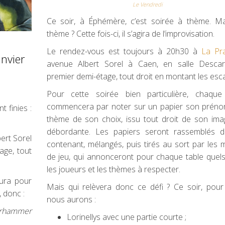
Le Vendredi
Ce soir, à Éphémère, c’est soirée à thème. Ma
thème ? Cette fois-ci, il s’agira de l’improvisation.
Le rendez-vous est toujours à 20h30 à
La Pra
anvier
avenue Albert Sorel à Caen, en salle Descar
premier demi-étage, tout droit en montant les esca
Pour cette soirée bien particulière, chaque
commencera par noter sur un papier son préno
 finies :
thème de son choix, issu tout droit de son ima
débordante. Les papiers seront rassemblés 
ert Sorel
contenant, mélangés, puis tirés au sort par les
age, tout
de jeu, qui annonceront pour chaque table quel
les joueurs et les thèmes à respecter.
ura pour
Mais qui relèvera donc ce défi ? Ce soir, pour
 donc :
nous aurons :
rhammer
Lorinellys avec une partie courte ;