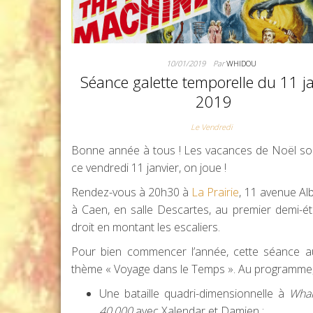
10/01/2019
Par
WHIDOU
Séance galette temporelle du 11 j
2019
Le Vendredi
Bonne année à tous ! Les vacances de Noël sont
ce vendredi 11 janvier, on joue !
Rendez-vous à 20h30 à
La Prairie
, 11 avenue Alb
à Caen, en salle Descartes, au premier demi-ét
droit en montant les escaliers.
Pour bien commencer l’année, cette séance a
thème « Voyage dans le Temps ». Au programme,
Une bataille quadri-dimensionnelle à
Wha
40,000
avec Xalendar et Damien ;