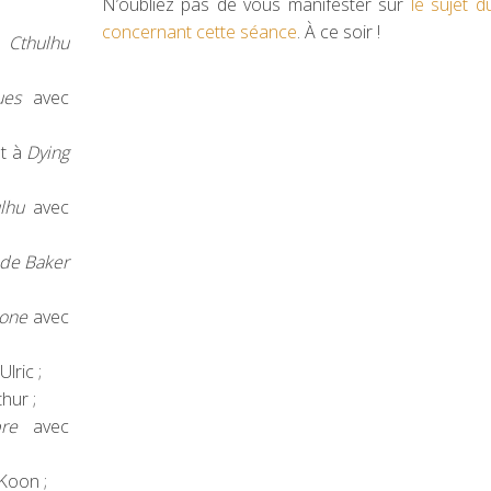
N’oubliez pas de vous manifester sur
le sujet 
concernant cette séance
. À ce soir !
à
Cthulhu
ues
avec
nt à
Dying
lhu
avec
 de Baker
lone
avec
lric ;
hur ;
re
avec
Koon ;