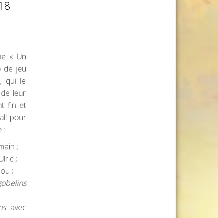
018
me « Un
o de jeu
, qui le
 de leur
t fin et
all pour
 :
ain ;
lric ;
ou ;
obelins
ns
avec