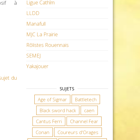
Ligue Cathîm
osif à
LLDD
Manafull
MJC La Prairie
Rôlistes Rouennais
SEMEJ
Yakajouer
sujet du
SUJETS
Age of Sigmar
Battletech
Black sword hack
caen
Cantus Ferri
Channel Fear
Conan
Coureurs d'Orages