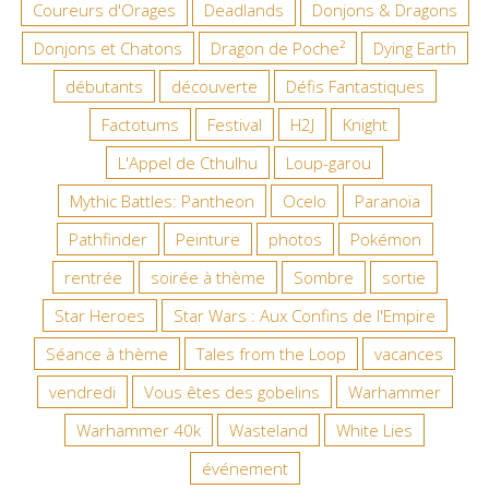
Coureurs d'Orages
Deadlands
Donjons & Dragons
Donjons et Chatons
Dragon de Poche²
Dying Earth
débutants
découverte
Défis Fantastiques
Factotums
Festival
H2J
Knight
L'Appel de Cthulhu
Loup-garou
Mythic Battles: Pantheon
Ocelo
Paranoïa
Pathfinder
Peinture
photos
Pokémon
rentrée
soirée à thème
Sombre
sortie
Star Heroes
Star Wars : Aux Confins de l'Empire
Séance à thème
Tales from the Loop
vacances
vendredi
Vous êtes des gobelins
Warhammer
Warhammer 40k
Wasteland
White Lies
événement