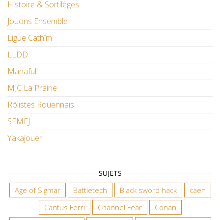
Histoire & Sortilèges
Jouons Ensemble
Ligue Cathîm
LLDD
Manafull
MJC La Prairie
Rôlistes Rouennais
SEMEJ
Yakajouer
SUJETS
Age of Sigmar
Battletech
Black sword hack
caen
Cantus Ferri
Channel Fear
Conan