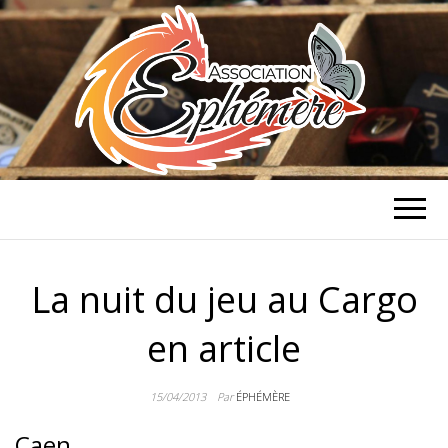
ASSOCIATION
Association de jeux de rôle et de
stratégie à Caen
ÉPHÉMÈRE
La nuit du jeu au Cargo
en article
15/04/2013
Par
ÉPHÉMÈRE
Caen