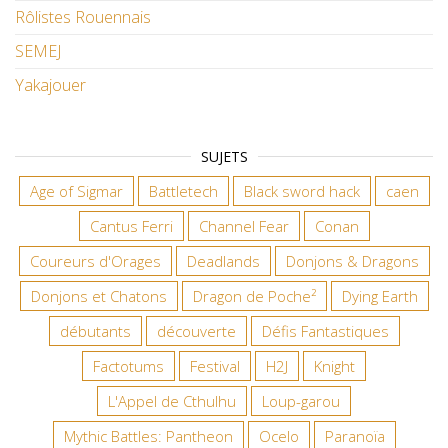
Rôlistes Rouennais
SEMEJ
Yakajouer
SUJETS
Age of Sigmar
Battletech
Black sword hack
caen
Cantus Ferri
Channel Fear
Conan
Coureurs d'Orages
Deadlands
Donjons & Dragons
Donjons et Chatons
Dragon de Poche²
Dying Earth
débutants
découverte
Défis Fantastiques
Factotums
Festival
H2J
Knight
L'Appel de Cthulhu
Loup-garou
Mythic Battles: Pantheon
Ocelo
Paranoïa