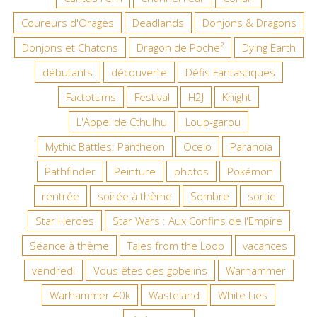
Coureurs d'Orages
Deadlands
Donjons & Dragons
Donjons et Chatons
Dragon de Poche²
Dying Earth
débutants
découverte
Défis Fantastiques
Factotums
Festival
H2J
Knight
L'Appel de Cthulhu
Loup-garou
Mythic Battles: Pantheon
Ocelo
Paranoïa
Pathfinder
Peinture
photos
Pokémon
rentrée
soirée à thème
Sombre
sortie
Star Heroes
Star Wars : Aux Confins de l'Empire
Séance à thème
Tales from the Loop
vacances
vendredi
Vous êtes des gobelins
Warhammer
Warhammer 40k
Wasteland
White Lies