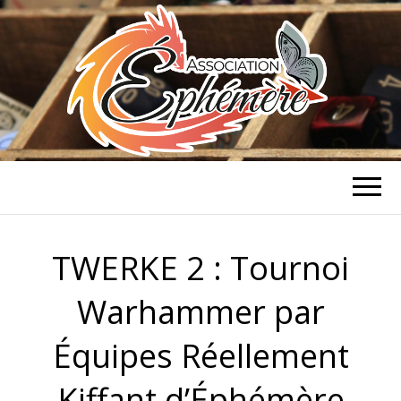
ASSOCIATION
Association de jeux de rôle et de
stratégie à Caen
ÉPHÉMÈRE
TWERKE 2 : Tournoi
Warhammer par
Équipes Réellement
Kiffant d’Éphémère