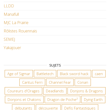
LLDD
Manafull
MJC La Prairie
Rôlistes Rouennais
SEMEJ
Yakajouer
SUJETS
Age of Sigmar
Battletech
Black sword hack
caen
Cantus Ferri
Channel Fear
Conan
Coureurs d'Orages
Deadlands
Donjons & Dragons
Donjons et Chatons
Dragon de Poche²
Dying Earth
débutants
découverte
Défis Fantastiques