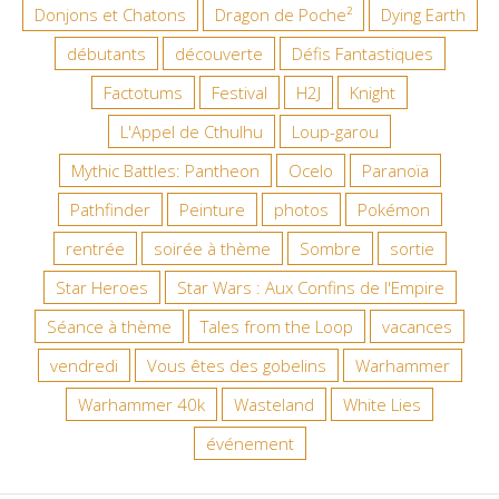
Donjons et Chatons
Dragon de Poche²
Dying Earth
débutants
découverte
Défis Fantastiques
Factotums
Festival
H2J
Knight
L'Appel de Cthulhu
Loup-garou
Mythic Battles: Pantheon
Ocelo
Paranoïa
Pathfinder
Peinture
photos
Pokémon
rentrée
soirée à thème
Sombre
sortie
Star Heroes
Star Wars : Aux Confins de l'Empire
Séance à thème
Tales from the Loop
vacances
vendredi
Vous êtes des gobelins
Warhammer
Warhammer 40k
Wasteland
White Lies
événement