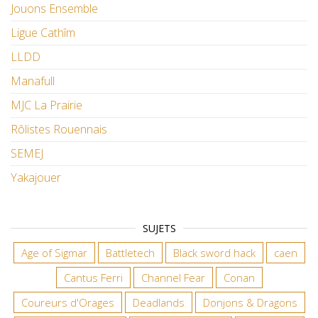
Jouons Ensemble
Ligue Cathîm
LLDD
Manafull
MJC La Prairie
Rôlistes Rouennais
SEMEJ
Yakajouer
SUJETS
Age of Sigmar
Battletech
Black sword hack
caen
Cantus Ferri
Channel Fear
Conan
Coureurs d'Orages
Deadlands
Donjons & Dragons