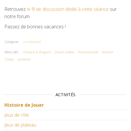
Retrouvez
le fil de discussion dédié à cette séan
ce
sur
notre forum.
Passez de bonnes vacances !
Catégorie
Le Vendredi
Mots-clés
Donjons & Dragons
Dream Askew
Futuranomalie
Sombre
Troika!
vendredi
ACTIVITÉS
Histoire de Jouer
Jeux de rôle
Jeux de plateau