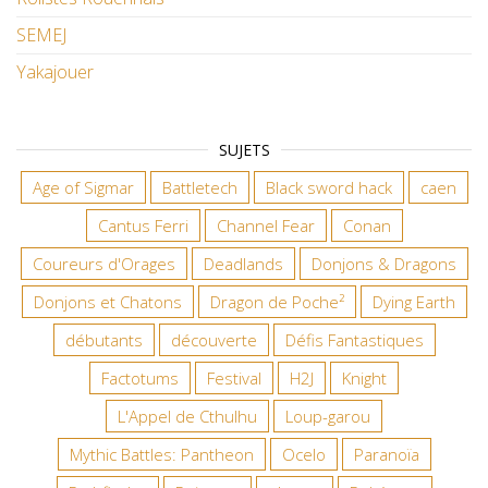
SEMEJ
Yakajouer
SUJETS
Age of Sigmar
Battletech
Black sword hack
caen
Cantus Ferri
Channel Fear
Conan
Coureurs d'Orages
Deadlands
Donjons & Dragons
Donjons et Chatons
Dragon de Poche²
Dying Earth
débutants
découverte
Défis Fantastiques
Factotums
Festival
H2J
Knight
L'Appel de Cthulhu
Loup-garou
Mythic Battles: Pantheon
Ocelo
Paranoïa