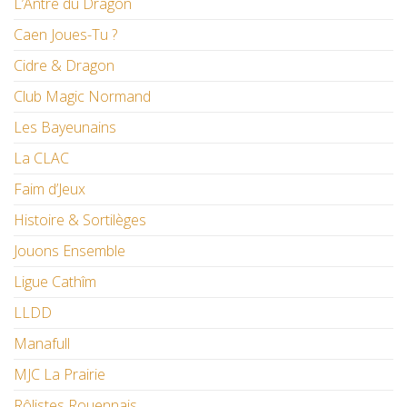
L’Antre du Dragon
Caen Joues-Tu ?
Cidre & Dragon
Club Magic Normand
Les Bayeunains
La CLAC
Faim d’Jeux
Histoire & Sortilèges
Jouons Ensemble
Ligue Cathîm
LLDD
Manafull
MJC La Prairie
Rôlistes Rouennais