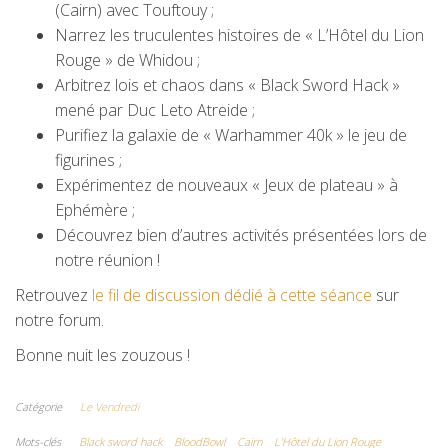
(Cairn) avec Touftouy ;
Narrez les truculentes histoires de « L’Hôtel du Lion
Rouge » de Whidou ;
Arbitrez lois et chaos dans « Black Sword Hack »
mené par Duc Leto Atreide ;
Purifiez la galaxie de « Warhammer 40k » le jeu de
figurines ;
Expérimentez de nouveaux « Jeux de plateau » à
Ephémère ;
Découvrez bien d’autres activités présentées lors de
notre réunion !
Retrouvez
le fil de discussion dédié à cette séance
sur
notre forum.
Bonne nuit les zouzous !
Catégorie
Le Vendredi
Mots-clés
Black sword hack
BloodBowl
Cairn
L'Hôtel du Lion Rouge