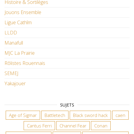
Histoire & Sortilèges
Jouons Ensemble
Ligue Cathîm
LLDD
Manafull
MJC La Prairie
Rôlistes Rouennais
SEMEJ
Yakajouer
SUJETS
Age of Sigmar
Battletech
Black sword hack
caen
Cantus Ferri
Channel Fear
Conan