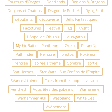
Coureurs d'Orages
Deadlands
Donjons & Dragons
Donjons et Chatons
Dragon de Poche²
Dying Earth
débutants
découverte
Défis Fantastiques
Factotums
Festival
H2J
Knight
L'Appel de Cthulhu
Loup-garou
Mythic Battles: Pantheon
Ocelo
Paranoïa
Pathfinder
Peinture
photos
Pokémon
rentrée
soirée à thème
Sombre
sortie
Star Heroes
Star Wars : Aux Confins de l'Empire
Séance à thème
Tales from the Loop
vacances
vendredi
Vous êtes des gobelins
Warhammer
Warhammer 40k
Wasteland
White Lies
événement