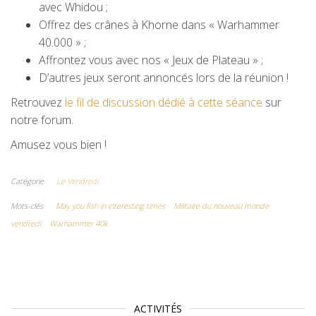
avec Whidou ;
Offrez des crânes à Khorne dans « Warhammer
40.000 » ;
Affrontez vous avec nos « Jeux de Plateau » ;
D’autres jeux seront annoncés lors de la réunion !
Retrouvez
le fil de discussion dédi
é
à cette séance
sur
notre forum.
Amusez vous bien !
Catégorie
Le Vendredi
Mots-clés
May you fish in interesting times
Militaire du nouveau monde
vendredi
Warhammer 40k
ACTIVITÉS