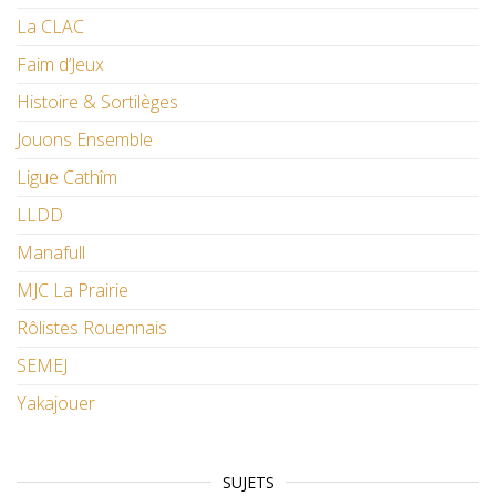
La CLAC
Faim d’Jeux
Histoire & Sortilèges
Jouons Ensemble
Ligue Cathîm
LLDD
Manafull
MJC La Prairie
Rôlistes Rouennais
SEMEJ
Yakajouer
SUJETS