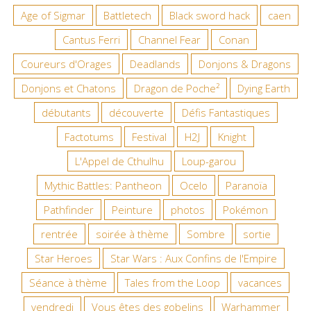
Age of Sigmar
Battletech
Black sword hack
caen
Cantus Ferri
Channel Fear
Conan
Coureurs d'Orages
Deadlands
Donjons & Dragons
Donjons et Chatons
Dragon de Poche²
Dying Earth
débutants
découverte
Défis Fantastiques
Factotums
Festival
H2J
Knight
L'Appel de Cthulhu
Loup-garou
Mythic Battles: Pantheon
Ocelo
Paranoïa
Pathfinder
Peinture
photos
Pokémon
rentrée
soirée à thème
Sombre
sortie
Star Heroes
Star Wars : Aux Confins de l'Empire
Séance à thème
Tales from the Loop
vacances
vendredi
Vous êtes des gobelins
Warhammer