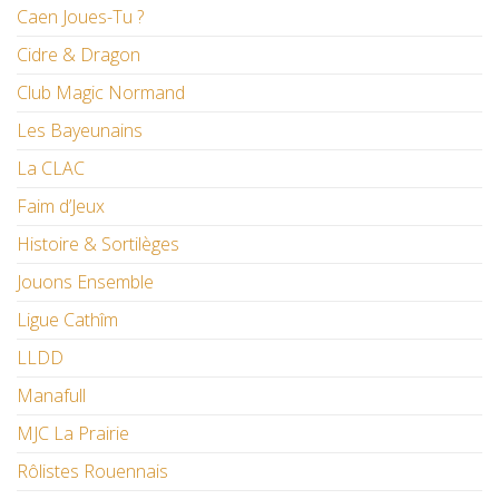
Caen Joues-Tu ?
Cidre & Dragon
Club Magic Normand
Les Bayeunains
La CLAC
Faim d’Jeux
Histoire & Sortilèges
Jouons Ensemble
Ligue Cathîm
LLDD
Manafull
MJC La Prairie
Rôlistes Rouennais