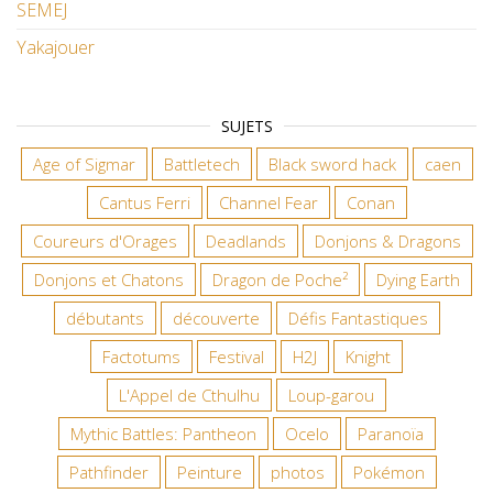
SEMEJ
Yakajouer
SUJETS
Age of Sigmar
Battletech
Black sword hack
caen
Cantus Ferri
Channel Fear
Conan
Coureurs d'Orages
Deadlands
Donjons & Dragons
Donjons et Chatons
Dragon de Poche²
Dying Earth
débutants
découverte
Défis Fantastiques
Factotums
Festival
H2J
Knight
L'Appel de Cthulhu
Loup-garou
Mythic Battles: Pantheon
Ocelo
Paranoïa
Pathfinder
Peinture
photos
Pokémon