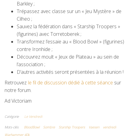
Barkley ;
Trépassez avec classe sur un « Jeu Mystère » de
Cilheo ;
Sauvez la fédération dans « Starship Troopers »
(figurines) avec Torretoberek ;
Transformez l’essaie au « Blood Bowl » (figurines)
contre Ironhide ;
Découvrez moult « Jeux de Plateau » au sein de
l’association ;
D’autres activités seront présentées à la réunion !
Retrouvez
le fil de discussion dédié à cette séance
sur
notre forum.
Ad Victoriam
Catégorie
Le Vendredi
Mots-clés
BloodBowl
Sombre
Starship Troopers
Vaesen
vendredi
Warhammer 40k