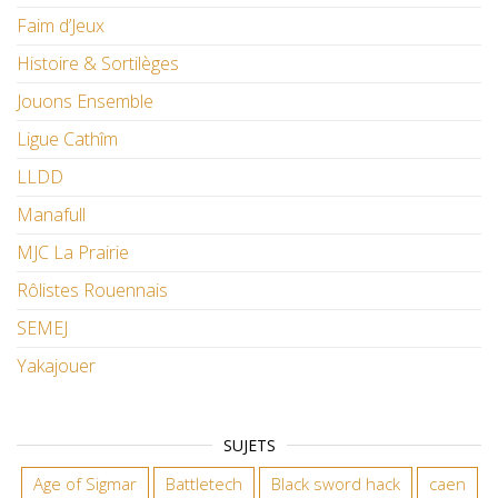
Faim d’Jeux
Histoire & Sortilèges
Jouons Ensemble
Ligue Cathîm
LLDD
Manafull
MJC La Prairie
Rôlistes Rouennais
SEMEJ
Yakajouer
SUJETS
Age of Sigmar
Battletech
Black sword hack
caen