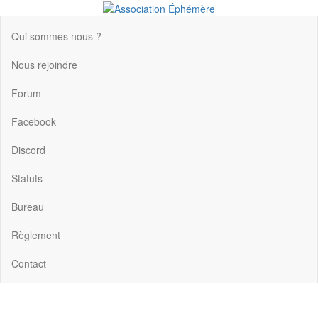
Association Éphémère
Association de jeux de rôle et de stratégie à Caen
Qui sommes nous ?
Nous rejoindre
Forum
Facebook
Discord
Statuts
Bureau
Règlement
Contact