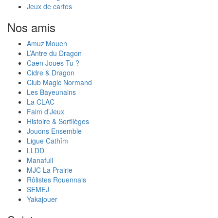
Jeux de cartes
Nos amis
Amuz’Mouen
L’Antre du Dragon
Caen Joues-Tu ?
Cidre & Dragon
Club Magic Normand
Les Bayeunains
La CLAC
Faim d’Jeux
Histoire & Sortilèges
Jouons Ensemble
Ligue Cathîm
LLDD
Manafull
MJC La Prairie
Rôlistes Rouennais
SEMEJ
Yakajouer