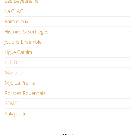
Les Bayeunains
La CLAC
Faim d’Jeux
Histoire & Sortilèges
Jouons Ensemble
Ligue Cathîm
LLDD
Manafull
MJC La Prairie
Rôlistes Rouennais
SEMEJ
Yakajouer