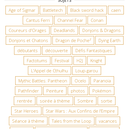
SUJETS
Age of Sigmar
Battletech
Black sword hack
caen
Cantus Ferri
Channel Fear
Conan
Coureurs d'Orages
Deadlands
Donjons & Dragons
Donjons et Chatons
Dragon de Poche²
Dying Earth
débutants
découverte
Défis Fantastiques
Factotums
Festival
H2J
Knight
L'Appel de Cthulhu
Loup-garou
Mythic Battles: Pantheon
Ocelo
Paranoïa
Pathfinder
Peinture
photos
Pokémon
rentrée
soirée à thème
Sombre
sortie
Star Heroes
Star Wars : Aux Confins de l'Empire
Séance à thème
Tales from the Loop
vacances