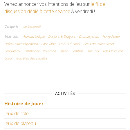
Venez annoncer vos intentions de jeu sur
le fil de
discussion dédié à cette séance
.À vendredi !
Catégorie
Le Vendredi
Mots-clés
Anneau Unique
Donjons & Dragons
Dramasystem
Harry Potter
Hollow Earth Expedition
Last Valse
Le bus du rock
Les 4 de Baker Street
Loup-garou
Pathfinder
Pokémon
Shaan
Sombre
Star Trek
Tales from the
Loop
Vous êtes des gobelins
ACTIVITÉS
Histoire de Jouer
Jeux de rôle
Jeux de plateau