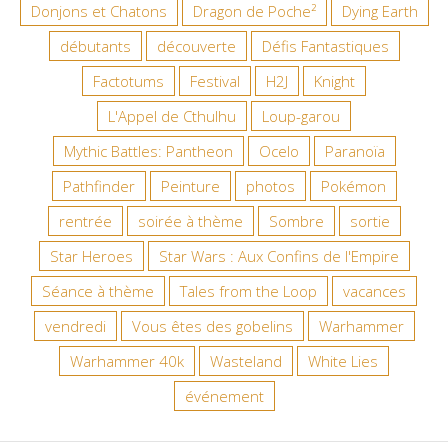
Donjons et Chatons
Dragon de Poche²
Dying Earth
débutants
découverte
Défis Fantastiques
Factotums
Festival
H2J
Knight
L'Appel de Cthulhu
Loup-garou
Mythic Battles: Pantheon
Ocelo
Paranoïa
Pathfinder
Peinture
photos
Pokémon
rentrée
soirée à thème
Sombre
sortie
Star Heroes
Star Wars : Aux Confins de l'Empire
Séance à thème
Tales from the Loop
vacances
vendredi
Vous êtes des gobelins
Warhammer
Warhammer 40k
Wasteland
White Lies
événement