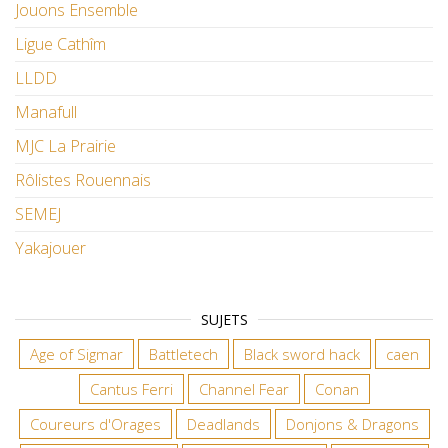
Jouons Ensemble
Ligue Cathîm
LLDD
Manafull
MJC La Prairie
Rôlistes Rouennais
SEMEJ
Yakajouer
SUJETS
Age of Sigmar
Battletech
Black sword hack
caen
Cantus Ferri
Channel Fear
Conan
Coureurs d'Orages
Deadlands
Donjons & Dragons