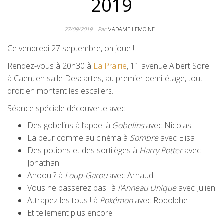
2019
27/09/2019
Par
MADAME LEMOINE
Ce vendredi 27 septembre, on joue !
Rendez-vous à 20h30 à
La Prairie
, 11 avenue Albert Sorel
à Caen, en salle Descartes, au premier demi-étage, tout
droit en montant les escaliers.
Séance spéciale découverte avec :
Des gobelins à l’appel à
Gobelins
avec Nicolas
La peur comme au cinéma à
Sombre
avec Elisa
Des potions et des sortilèges à
Harry Potter
avec
Jonathan
Ahoou ? à
Loup-Garou
avec Arnaud
Vous ne passerez pas ! à
l’Anneau Unique
avec Julien
Attrapez les tous ! à
Pokémon
avec Rodolphe
Et tellement plus encore !