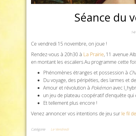
Séance du 
14
Ce vendredi 15 novembre, on joue !
Rendez-vous à 20h30 à
La Prairie
, 11 avenue Alb
en montant les escaliers.Au programme cette fois
Phénomènes étranges et possession à
Cha
Du voyage, des péripéties, des larmes et de
Amour et révolution à
Pokémon
avec l_hybr
un jeu de plateau coopératif d’enquête qui 
Et tellement plus encore !
Venez annoncer vos intentions de jeu sur
le fil 
Catégorie
Le Vendredi