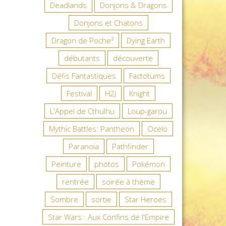
Deadlands
Donjons & Dragons
Donjons et Chatons
Dragon de Poche²
Dying Earth
débutants
découverte
Défis Fantastiques
Factotums
Festival
H2J
Knight
L'Appel de Cthulhu
Loup-garou
Mythic Battles: Pantheon
Ocelo
Paranoïa
Pathfinder
Peinture
photos
Pokémon
rentrée
soirée à thème
Sombre
sortie
Star Heroes
Star Wars : Aux Confins de l'Empire