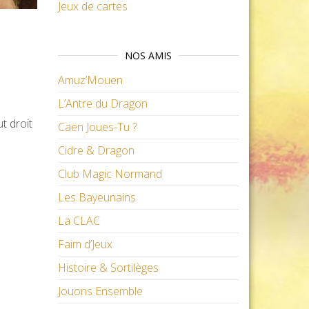
Jeux de cartes
NOS AMIS
Amuz’Mouen
L’Antre du Dragon
t droit
Caen Joues-Tu ?
Cidre & Dragon
Club Magic Normand
Les Bayeunains
La CLAC
Faim d’Jeux
Histoire & Sortilèges
Jouons Ensemble