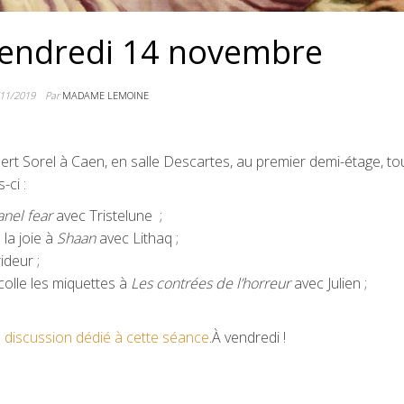
vendredi 14 novembre
/11/2019
Par
MADAME LEMOINE
ert Sorel à Caen, en salle Descartes, au premier demi-étage, tou
-ci :
nel fear
avec Tristelune ;
 la joie à
Shaan
avec Lithaq ;
ideur ;
colle les miquettes à
Les contrées de l’horreur
avec Julien ;
de discussion dédié à cette séance
.À vendredi !