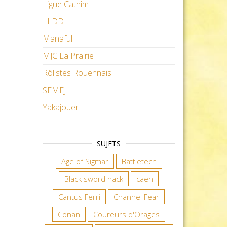
Ligue Cathîm
LLDD
Manafull
MJC La Prairie
Rôlistes Rouennais
SEMEJ
Yakajouer
SUJETS
Age of Sigmar
Battletech
Black sword hack
caen
Cantus Ferri
Channel Fear
Conan
Coureurs d'Orages