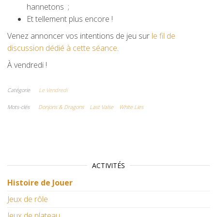
hannetons ;
Et tellement plus encore !
Venez annoncer vos intentions de jeu sur
le fil de
discussion dédié à cette séance
.
À vendredi !
Catégorie
Le Vendredi
Mots-clés
Donjons & Dragons
Last Valse
White Lies
ACTIVITÉS
Histoire de Jouer
Jeux de rôle
Jeux de plateau