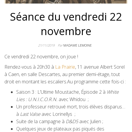
Séance du vendredi 22
novembre
21/11/2019
Par
MADAME LEMOINE
Ce vendredi 22 novembre, on joue !
Rendez-vous à 20h30 à
La Prairie
, 11 avenue Albert Sorel
à Caen, en salle Descartes, au premier demi-étage, tout
droit en montant les escaliers.Au programme cette fois-ci :
Saison 3 : L’Ultime Moustache, Épisode 2 à
White
Lies : U.N.I.C.O.R.N.
avec Whidou ;
Un professeur retrouvé mort, trois élèves disparus…
à
Last Valse
avec Lorinellys ;
Suite de la campagne à
D&D5
avec Julien ;
Quelques jeux de plateaux pas piqués des