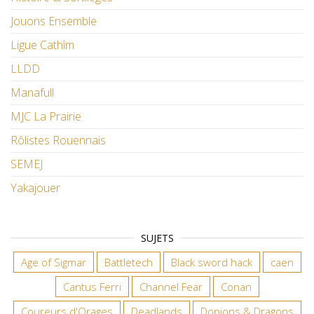
Jouons Ensemble
Ligue Cathîm
LLDD
Manafull
MJC La Prairie
Rôlistes Rouennais
SEMEJ
Yakajouer
SUJETS
Age of Sigmar
Battletech
Black sword hack
caen
Cantus Ferri
Channel Fear
Conan
Coureurs d'Orages
Deadlands
Donjons & Dragons