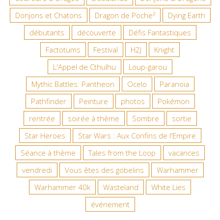
Donjons et Chatons
Dragon de Poche²
Dying Earth
débutants
découverte
Défis Fantastiques
Factotums
Festival
H2J
Knight
L'Appel de Cthulhu
Loup-garou
Mythic Battles: Pantheon
Ocelo
Paranoïa
Pathfinder
Peinture
photos
Pokémon
rentrée
soirée à thème
Sombre
sortie
Star Heroes
Star Wars : Aux Confins de l'Empire
Séance à thème
Tales from the Loop
vacances
vendredi
Vous êtes des gobelins
Warhammer
Warhammer 40k
Wasteland
White Lies
événement