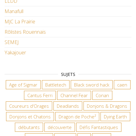
LLDD
Manafull
MJC La Prairie
Rôlistes Rouennais
SEMEJ
Yakajouer
SUJETS
Age of Sigmar
Battletech
Black sword hack
caen
Cantus Ferri
Channel Fear
Conan
Coureurs d'Orages
Deadlands
Donjons & Dragons
Donjons et Chatons
Dragon de Poche²
Dying Earth
débutants
découverte
Défis Fantastiques