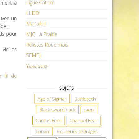
Ligue Cathîm
ement à
LLDD
uver un
Manafull
de ;
nds pour
MJC La Prairie
Rôlistes Rouennais
ieilles
SEMEJ
Yakajouer
e fil de
SUJETS
Age of Sigmar
Battletech
Black sword hack
caen
Cantus Ferri
Channel Fear
Conan
Coureurs d'Orages