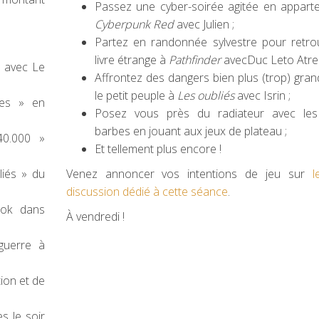
Passez une cyber-soirée agitée en appart
Cyberpunk Red
avec Julien ;
Partez en randonnée sylvestre pour retro
livre étrange à
Pathfinder
avecDuc Leto Atrei
 avec Le
Affrontez des dangers bien plus (trop) gra
le petit peuple à
Les oubliés
avec Isrin ;
les » en
Posez vous près du radiateur avec les v
barbes en jouant aux jeux de plateau ;
0.000 »
Et tellement plus encore !
iés » du
Venez annoncer vos intentions de jeu sur
l
discussion dédié à cette séance
.
rok dans
À vendredi !
guerre à
tion et de
s le soir