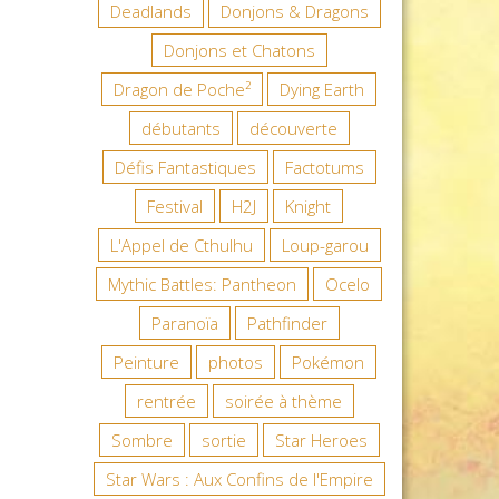
Deadlands
Donjons & Dragons
Donjons et Chatons
Dragon de Poche²
Dying Earth
débutants
découverte
Défis Fantastiques
Factotums
Festival
H2J
Knight
L'Appel de Cthulhu
Loup-garou
Mythic Battles: Pantheon
Ocelo
Paranoïa
Pathfinder
Peinture
photos
Pokémon
rentrée
soirée à thème
Sombre
sortie
Star Heroes
Star Wars : Aux Confins de l'Empire