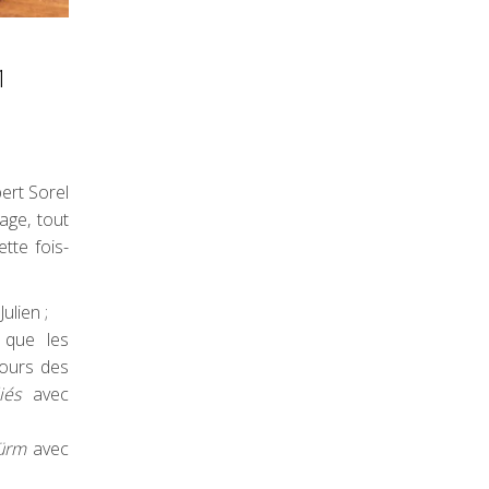
1
ert Sorel
age, tout
tte fois-
ulien ;
 que les
jours des
iés
avec
ürm
avec