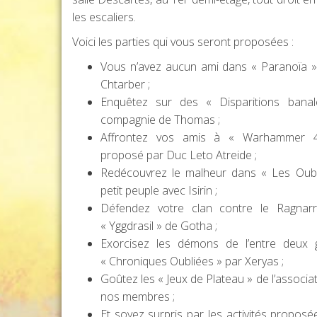
les escaliers.
Voici les parties qui vous seront proposées :
Vous n’avez aucun ami dans « Paranoïa »
Chtarber ;
Enquêtez sur des « Disparitions bana
compagnie de Thomas ;
Affrontez vos amis à « Warhammer 4
proposé par Duc Leto Atreide ;
Redécouvrez le malheur dans « Les Oubl
petit peuple avec Isirin ;
Défendez votre clan contre le Ragnar
« Yggdrasil » de Gotha ;
Exorcisez les démons de l’entre deux 
« Chroniques Oubliées » par Xeryas ;
Goûtez les « Jeux de Plateau » de l’associa
nos membres ;
Et soyez surpris par les activités proposée