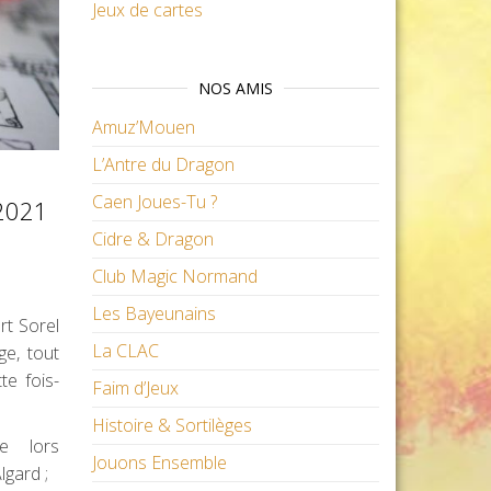
Jeux de cartes
NOS AMIS
Amuz’Mouen
L’Antre du Dragon
Caen Joues-Tu ?
 2021
Cidre & Dragon
Club Magic Normand
Les Bayeunains
rt Sorel
La CLAC
ge, tout
te fois-
Faim d’Jeux
Histoire & Sortilèges
e lors
Jouons Ensemble
lgard ;