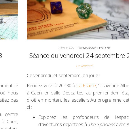
24/09/2021
Par
MADAME LEMOINE
3
Séance du vendredi 24 septembre
Le Vendredi
Ce vendredi 24 septembre, on joue !
mment le
Rendez-vous à 20h30 à
La Prairie
, 11 avenue Albe
e où nous
à Caen, en salle Descartes, au premier demi-éta
sitez pas
droit en montant les escaliers.Au programme cet
ci :
u centre
Explorez les profondeurs de l’espac
l à Caen,
d’aventures déjantées à
The Spacians
avec A
n montant