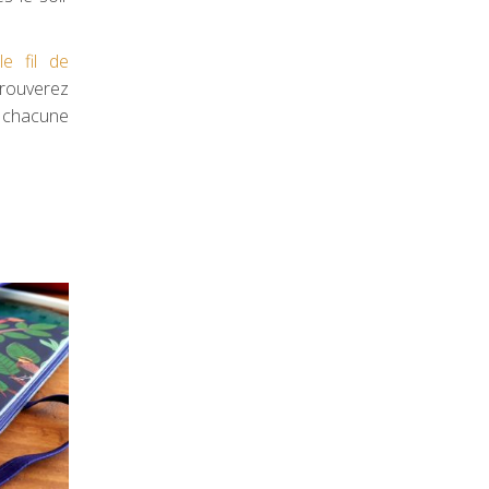
r
le fil de
rouverez
 chacune