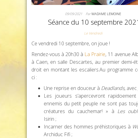
09/09/2021
Par
MADAME LEMOINE
Séance du 10 septembre 202
Le Vendredi
Ce vendredi 10 septembre, on joue !
Rendez-vous à 20h30 à
La Prairie
, 11 avenue Alb
à Caen, en salle Descartes, au premier demi-ét
droit en montant les escaliers.Au programme ce
ci :
Une reprise en douceur à
Deadlands,
avec J
Les joueurs s’apercevront rapidoement
ennemis du petit peuple ne sont pas tou
créatures du cauchemar! » à
Les oubl
Isirin ;
Incarner des hommes préhistoriques à
W
Archiduc Fifi ;