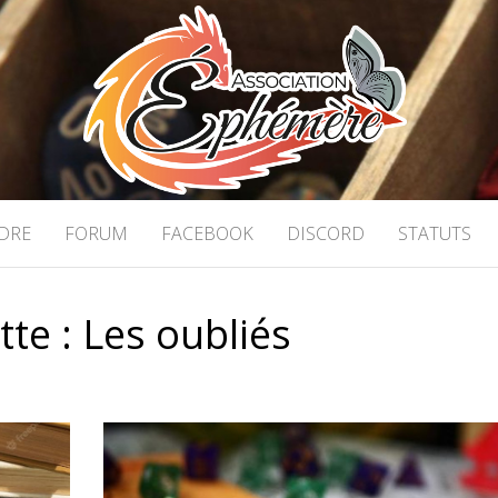
ON ÉPHÉMÈRE
 stratégie à Caen
DRE
FORUM
FACEBOOK
DISCORD
STATUTS
tte :
Les oubliés