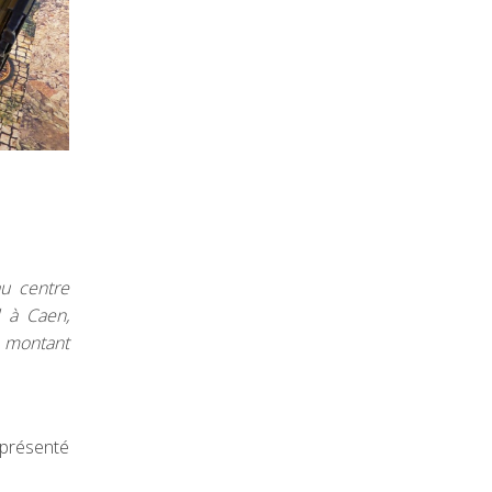
u centre
l à Caen,
n montant
 présenté