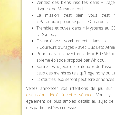
Vendez des biens insolites dans « L’age
risque » de Marymacleod ;
La mission c’est bien, vous c’est 
« Paranoïa » proposé par Le Chtarber ;
Tremblez et buvez dans « Mystères au C
Dr Sympa ;
Disapraissez sombrement dans les 
« Coureurs d’Orages » avec Duc Leto Atreid
Poursuivez les aventures de « BREAK!! »
sixième épisode proposé par Whidou ;
Sortre les « Jeux de plateau » de l’assoc
ceux des membres tels qu’Hegemony ou U
Et d’autres jeux seront peut être annoncés 
Venez annoncer vos intentions de jeu su
discussion dédié à cette séance
. Vous y t
également de plus amples détails au sujet de
des parties listées ci-dessus.