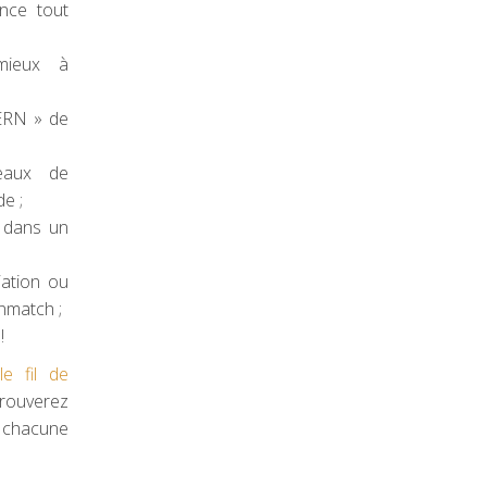
nce tout
mieux à
ERN » de
eaux de
e ;
 dans un
iation ou
nmatch ;
!
r
le fil de
rouverez
 chacune