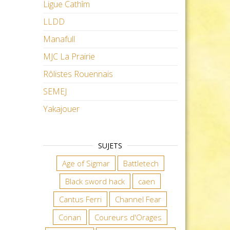
Ligue Cathîm
LLDD
Manafull
MJC La Prairie
Rôlistes Rouennais
SEMEJ
Yakajouer
SUJETS
Age of Sigmar
Battletech
Black sword hack
caen
Cantus Ferri
Channel Fear
Conan
Coureurs d'Orages