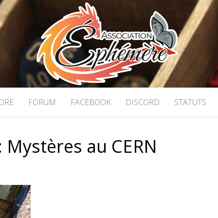
ON ÉPHÉMÈRE
 stratégie à Caen
DRE
FORUM
FACEBOOK
DISCORD
STATUTS
:
Mystères au CERN