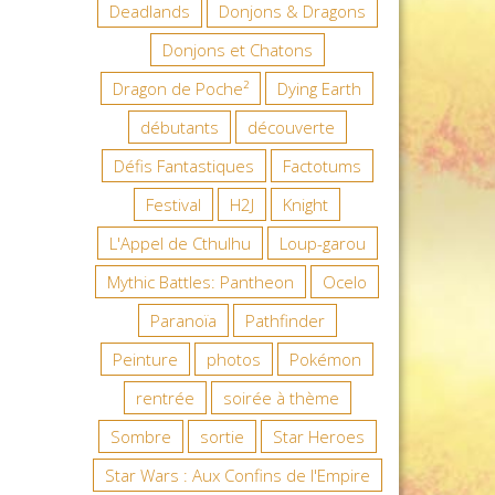
Deadlands
Donjons & Dragons
Donjons et Chatons
Dragon de Poche²
Dying Earth
débutants
découverte
Défis Fantastiques
Factotums
Festival
H2J
Knight
L'Appel de Cthulhu
Loup-garou
Mythic Battles: Pantheon
Ocelo
Paranoïa
Pathfinder
Peinture
photos
Pokémon
rentrée
soirée à thème
Sombre
sortie
Star Heroes
Star Wars : Aux Confins de l'Empire