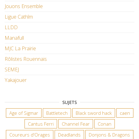
Jouons Ensemble
Ligue Cathîm
LLDD
Manafull
MJC La Prairie
Rôlistes Rouennais
SEMEJ
Yakajouer
SUJETS
Age of Sigmar
Battletech
Black sword hack
caen
Cantus Ferri
Channel Fear
Conan
Coureurs d'Orages
Deadlands
Donjons & Dragons