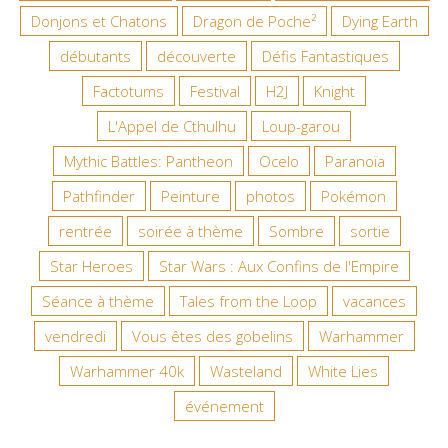
Donjons et Chatons
Dragon de Poche²
Dying Earth
débutants
découverte
Défis Fantastiques
Factotums
Festival
H2J
Knight
L'Appel de Cthulhu
Loup-garou
Mythic Battles: Pantheon
Ocelo
Paranoïa
Pathfinder
Peinture
photos
Pokémon
rentrée
soirée à thème
Sombre
sortie
Star Heroes
Star Wars : Aux Confins de l'Empire
Séance à thème
Tales from the Loop
vacances
vendredi
Vous êtes des gobelins
Warhammer
Warhammer 40k
Wasteland
White Lies
événement