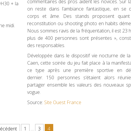
commentaires des pros aident les novices. Sur l
9H30 + la
on reste dans l’ambiance fantastique, en se 
corps et âme. Des stands proposent quan
reconstitution ou shooting photo en habits démen
he midi.
Nous sommes ravis de la fréquentation, il est 23 h
plus de 400 personnes sont présentes », consta
des responsables.
Développée dans le dispositif vie nocturne de la 
Caen, cette soirée du jeu fait place à la manifest
ce type après une première sportive en d
dernier. 150 personnes s’étaient alors réuni
partager ensemble les valeurs des nouveaux sp
vogue.
Source:
Site Ouest France
ions
récédent
1
…
3
4