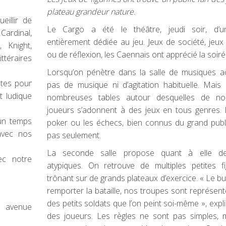
plateau grandeur nature.
eillir de
Le Cargö a été le théâtre, jeudi soir, d’u
ardinal,
entièrement dédiée au jeu. Jeux de société, jeux
 Knight,
ou de réflexion, les Caennais ont apprécié la soiré
ttéraires
Lorsqu’on pénètre dans la salle de musiques ac
tes pour
pas de musique ni d’agitation habituelle. Mais
t ludique
nombreuses tables autour desquelles de n
joueurs s’adonnent à des jeux en tous genres. I
un temps
poker ou les échecs, bien connus du grand publ
 avec nos
pas seulement.
La seconde salle propose quant à elle d
ec notre
atypiques. On retrouve de multiples petites fi
trônant sur de grands plateaux d’exercice. « Le bu
remporter la bataille, nos troupes sont représen
des petits soldats que l’on peint soi-même », expli
11 avenue
des joueurs. Les règles ne sont pas simples, m