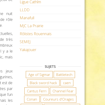
Ligue Cathîm
LLDD
ne nuit
Manafull
 de rôle
e.
MJC La Prairie
tuelles,
Rôlistes Rouennais
 de très
SEMEJ
ombreux
Yakajouer
l y a le
ic, mais
SUJETS
es jeux
Age of Sigmar
Battletech
gurines,
t est de
Black sword hack
caen
tées par
Cantus Ferri
Channel Fear
que l’un
Conan
Coureurs d'Orages
ais les