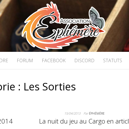
ON ÉPHÉMÈRE
 stratégie à Caen
DRE
FORUM
FACEBOOK
DISCORD
STATUTS
rie :
Les Sorties
15/04/2013
Par
ÉPHÉMÈRE
 2014
La nuit du jeu au Cargo en artic