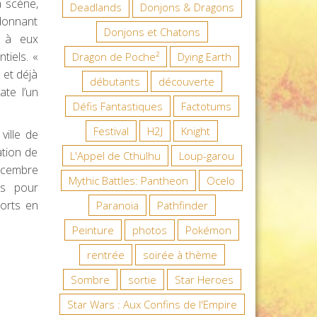
a scène,
Deadlands
Donjons & Dragons
donnant
Donjons et Chatons
t à eux
tiels. «
Dragon de Poche²
Dying Earth
 et déjà
débutants
découverte
te l’un
Défis Fantastiques
Factotums
Festival
H2J
Knight
ville de
ation de
L'Appel de Cthulhu
Loup-garou
écembre
Mythic Battles: Pantheon
Ocelo
es pour
orts en
Paranoïa
Pathfinder
Peinture
photos
Pokémon
rentrée
soirée à thème
Sombre
sortie
Star Heroes
Star Wars : Aux Confins de l'Empire