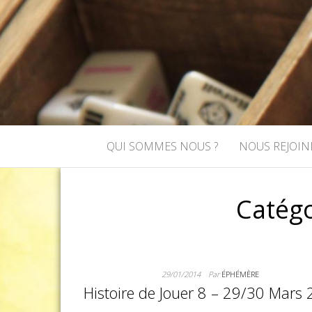
ASSOCIATI
Association de jeux de rôle et de
QUI SOMMES NOUS ?
NOUS REJOIN
Catégo
29/01/2014
Par
ÉPHÉMÈRE
Histoire de Jouer 8 – 29/30 Mars