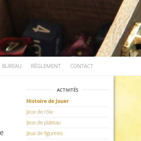
BUREAU
RÈGLEMENT
CONTACT
ACTIVITÉS
Histoire de Jouer
Jeux de rôle
Jeux de plateau
le
Jeux de figurines