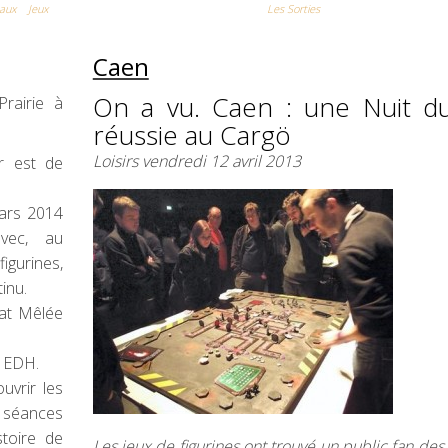
eaux
Jeux
Les Sorties
Caen
On a vu. Caen : une Nuit d
rairie à
réussie au Cargö
Loisirs vendredi 12 avril 2013
r est de
mars 2014
vec, au
igurines,
inu.
at Mêlée
t EDH.
uvrir les
 séances
stoire de
Les jeux de figurines ont trouvé un public fan des