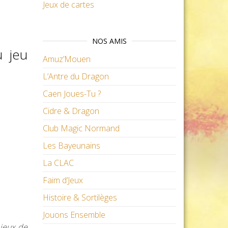
Jeux de cartes
NOS AMIS
u jeu
Amuz’Mouen
L’Antre du Dragon
Caen Joues-Tu ?
Cidre & Dragon
Club Magic Normand
Les Bayeunains
La CLAC
Faim d’Jeux
Histoire & Sortilèges
Jouons Ensemble
 jeux de