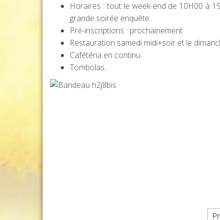
Horaires : tout le week-end de 10H00 à 1
grande soirée enquête.
Pré-inscriptions : prochainement
Restauration samedi midi+soir et le dimanc
Cafétéria en continu.
Tombolas.
Pagination des publicat
P