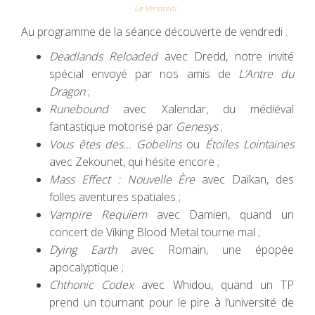
Le Vendredi
Au programme de la séance découverte de vendredi :
Deadlands Reloaded
avec Dredd, notre invité
spécial envoyé par nos amis de
L’Antre du
Dragon
;
Runebound
avec Xalendar, du médiéval
fantastique motorisé par
Genesys
;
Vous êtes des… Gobelins
ou
Étoiles Lointaines
avec Zekounet, qui hésite encore ;
Mass Effect : Nouvelle Ère
avec Daïkan, des
folles aventures spatiales ;
Vampire Requiem
avec Damien, quand un
concert de Viking Blood Metal tourne mal ;
Dying Earth
avec Romain, une épopée
apocalyptique ;
Chthonic Codex
avec Whidou, quand un TP
prend un tournant pour le pire à l’université de