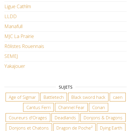
Ligue Cathîm
LLDD
Manafull
MJC La Prairie
Rôlistes Rouennais
SEMEJ
Yakajouer
SUJETS
Age of Sigmar
Battletech
Black sword hack
caen
Cantus Ferri
Channel Fear
Conan
Coureurs d'Orages
Deadlands
Donjons & Dragons
Donjons et Chatons
Dragon de Poche²
Dying Earth