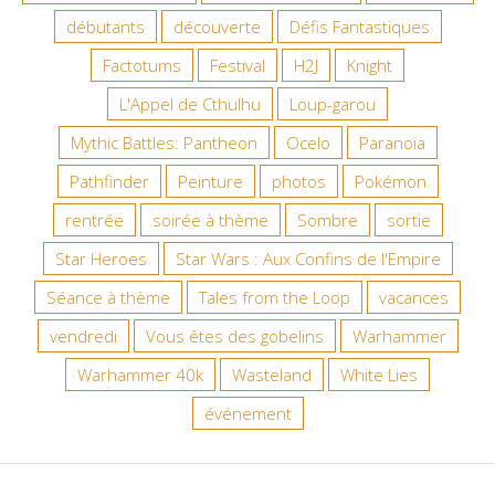
débutants
découverte
Défis Fantastiques
Factotums
Festival
H2J
Knight
L'Appel de Cthulhu
Loup-garou
Mythic Battles: Pantheon
Ocelo
Paranoïa
Pathfinder
Peinture
photos
Pokémon
rentrée
soirée à thème
Sombre
sortie
Star Heroes
Star Wars : Aux Confins de l'Empire
Séance à thème
Tales from the Loop
vacances
vendredi
Vous êtes des gobelins
Warhammer
Warhammer 40k
Wasteland
White Lies
événement