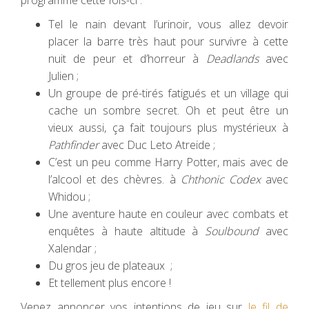
programme cette fois-ci :
Tel le nain devant l’urinoir, vous allez devoir
placer la barre très haut pour survivre à cette
nuit de peur et d’horreur à
Deadlands
avec
Julien ;
Un groupe de pré-tirés fatigués et un village qui
cache un sombre secret. Oh et peut être un
vieux aussi, ça fait toujours plus mystérieux à
Pathfinder
avec Duc Leto Atreide ;
C’est un peu comme Harry Potter, mais avec de
l’alcool et des chèvres. à
Chthonic Codex
avec
Whidou ;
Une aventure haute en couleur avec combats et
enquêtes à haute altitude à
Soulbound
avec
Xalendar ;
Du gros jeu de plateaux ;
Et tellement plus encore !
Venez annoncer vos intentions de jeu sur
le fil de