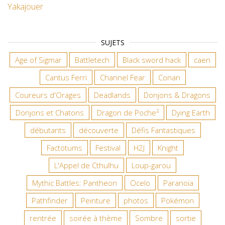
Yakajouer
SUJETS
Age of Sigmar
Battletech
Black sword hack
caen
Cantus Ferri
Channel Fear
Conan
Coureurs d'Orages
Deadlands
Donjons & Dragons
Donjons et Chatons
Dragon de Poche²
Dying Earth
débutants
découverte
Défis Fantastiques
Factotums
Festival
H2J
Knight
L'Appel de Cthulhu
Loup-garou
Mythic Battles: Pantheon
Ocelo
Paranoïa
Pathfinder
Peinture
photos
Pokémon
rentrée
soirée à thème
Sombre
sortie