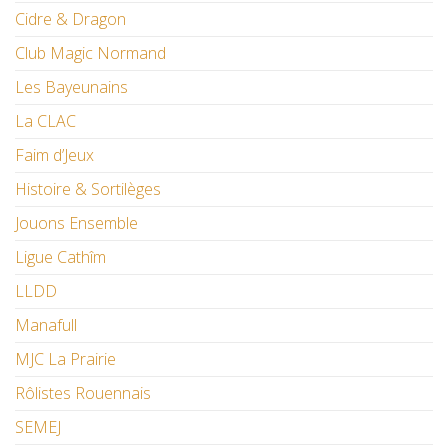
Cidre & Dragon
Club Magic Normand
Les Bayeunains
La CLAC
Faim d’Jeux
Histoire & Sortilèges
Jouons Ensemble
Ligue Cathîm
LLDD
Manafull
MJC La Prairie
Rôlistes Rouennais
SEMEJ