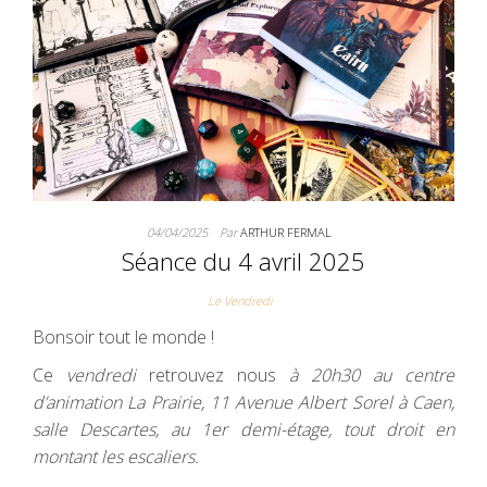
04/04/2025
Par
ARTHUR FERMAL
Séance du 4 avril 2025
Le Vendredi
Bonsoir tout le monde !
Ce
vendredi
retrouvez nous
à 20h30 au centre
d’animation La Prairie, 11 Avenue Albert Sorel à Caen,
salle Descartes, au 1er demi-étage, tout droit en
montant les escaliers.