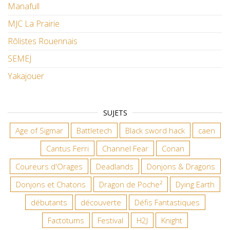
Manafull
MJC La Prairie
Rôlistes Rouennais
SEMEJ
Yakajouer
SUJETS
Age of Sigmar
Battletech
Black sword hack
caen
Cantus Ferri
Channel Fear
Conan
Coureurs d'Orages
Deadlands
Donjons & Dragons
Donjons et Chatons
Dragon de Poche²
Dying Earth
débutants
découverte
Défis Fantastiques
Factotums
Festival
H2J
Knight