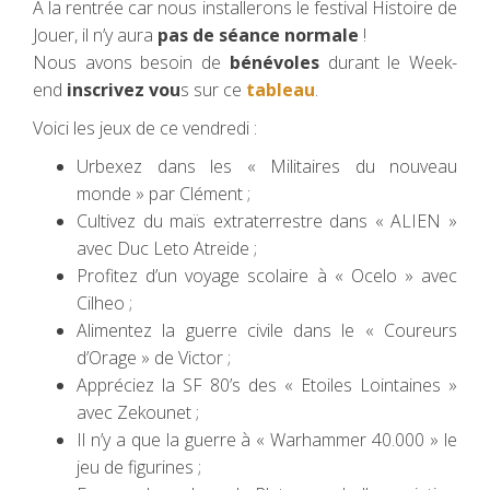
A la rentrée car nous installerons le festival Histoire de
Jouer, il n’y aura
pas de séance normale
!
Nous avons besoin de
bénévoles
durant le Week-
end
inscrivez vou
s sur ce
tableau
.
Voici les jeux de ce vendredi :
Urbexez dans les « Militaires du nouveau
monde » par Clément ;
Cultivez du maïs extraterrestre dans « ALIEN »
avec Duc Leto Atreide ;
Profitez d’un voyage scolaire à « Ocelo » avec
Cilheo ;
Alimentez la guerre civile dans le « Coureurs
d’Orage » de Victor ;
Appréciez la SF 80’s des « Etoiles Lointaines »
avec Zekounet ;
Il n’y a que la guerre à « Warhammer 40.000 » le
jeu de figurines ;