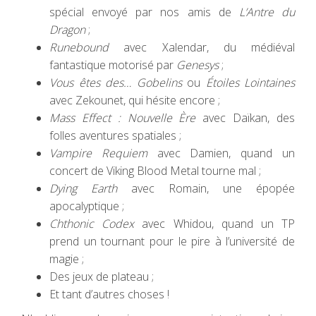
spécial envoyé par nos amis de
L’Antre du
Dragon
;
Runebound
avec Xalendar, du médiéval
fantastique motorisé par
Genesys
;
Vous êtes des… Gobelins
ou
Étoiles Lointaines
avec Zekounet, qui hésite encore ;
Mass Effect : Nouvelle Ère
avec Daïkan, des
folles aventures spatiales ;
Vampire Requiem
avec Damien, quand un
concert de Viking Blood Metal tourne mal ;
Dying Earth
avec Romain, une épopée
apocalyptique ;
Chthonic Codex
avec Whidou, quand un TP
prend un tournant pour le pire à l’université de
magie ;
Des jeux de plateau ;
Et tant d’autres choses !