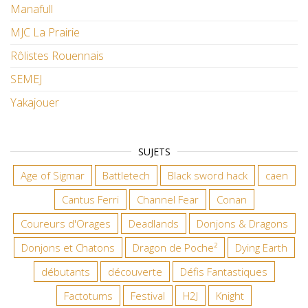
Manafull
MJC La Prairie
Rôlistes Rouennais
SEMEJ
Yakajouer
SUJETS
Age of Sigmar
Battletech
Black sword hack
caen
Cantus Ferri
Channel Fear
Conan
Coureurs d'Orages
Deadlands
Donjons & Dragons
Donjons et Chatons
Dragon de Poche²
Dying Earth
débutants
découverte
Défis Fantastiques
Factotums
Festival
H2J
Knight