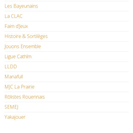
Les Bayeunains
La CLAC
Faim d’Jeux
Histoire & Sortilèges
Jouons Ensemble
Ligue Cathîm
LLDD
Manafull
MJC La Prairie
Rôlistes Rouennais
SEMEJ
Yakajouer