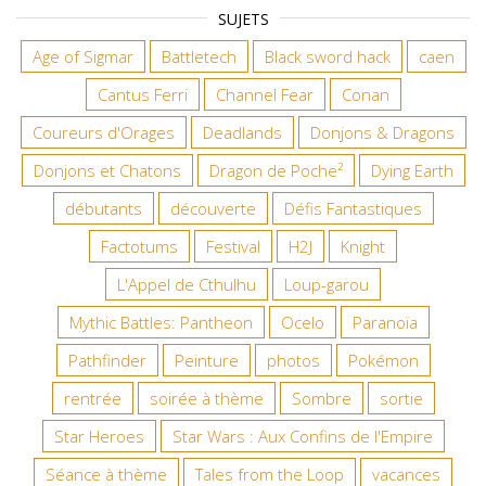
SUJETS
Age of Sigmar
Battletech
Black sword hack
caen
Cantus Ferri
Channel Fear
Conan
Coureurs d'Orages
Deadlands
Donjons & Dragons
Donjons et Chatons
Dragon de Poche²
Dying Earth
débutants
découverte
Défis Fantastiques
Factotums
Festival
H2J
Knight
L'Appel de Cthulhu
Loup-garou
Mythic Battles: Pantheon
Ocelo
Paranoïa
Pathfinder
Peinture
photos
Pokémon
rentrée
soirée à thème
Sombre
sortie
Star Heroes
Star Wars : Aux Confins de l'Empire
Séance à thème
Tales from the Loop
vacances