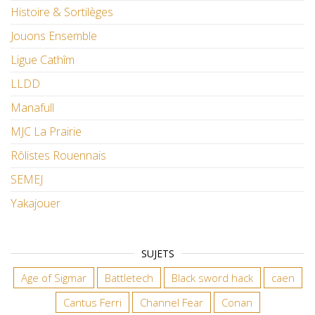
Histoire & Sortilèges
Jouons Ensemble
Ligue Cathîm
LLDD
Manafull
MJC La Prairie
Rôlistes Rouennais
SEMEJ
Yakajouer
SUJETS
Age of Sigmar
Battletech
Black sword hack
caen
Cantus Ferri
Channel Fear
Conan