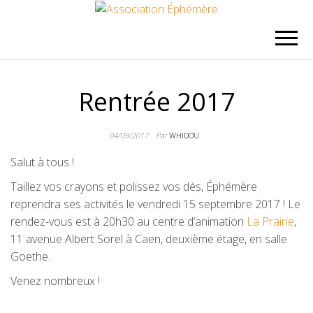
ASSOCIATION
Association de jeux de rôle et de
stratégie à Caen
ÉPHÉMÈRE
Rentrée 2017
04/09/2017
Par
WHIDOU
Salut à tous !
Taillez vos crayons et polissez vos dés, Éphémère
reprendra ses activités le vendredi 15 septembre 2017 ! Le
rendez-vous est à 20h30 au centre d’animation
La Prairie
,
11 avenue Albert Sorel à Caen, deuxième étage, en salle
Goethe.
Venez nombreux !