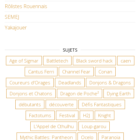
Rôlistes Rouennais
SEMEJ
Yakajouer
SUJETS
Age of Sigmar
Battletech
Black sword hack
caen
Cantus Ferri
Channel Fear
Conan
Coureurs d'Orages
Deadlands
Donjons & Dragons
Donjons et Chatons
Dragon de Poche²
Dying Earth
débutants
découverte
Défis Fantastiques
Factotums
Festival
H2J
Knight
L'Appel de Cthulhu
Loup-garou
Mythic Battles: Pantheon
Ocelo
Paranoïa