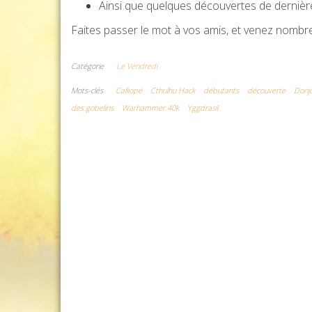
Ainsi que quelques découvertes de dernière
Faites passer le mot à vos amis, et venez nombr
Catégorie
Le Vendredi
Mots-clés
Calliopé
Cthulhu Hack
débutants
découverte
Donj
des gobelins
Warhammer 40k
Yggdrasil