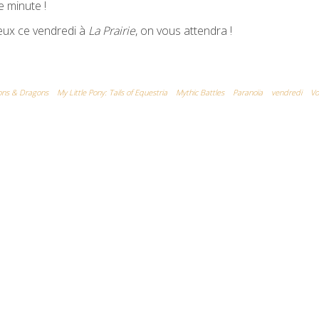
 minute !
eux ce vendredi à
La Prairie
, on vous attendra !
ons & Dragons
My Little Pony: Tails of Equestria
Mythic Battles
Paranoïa
vendredi
Vo