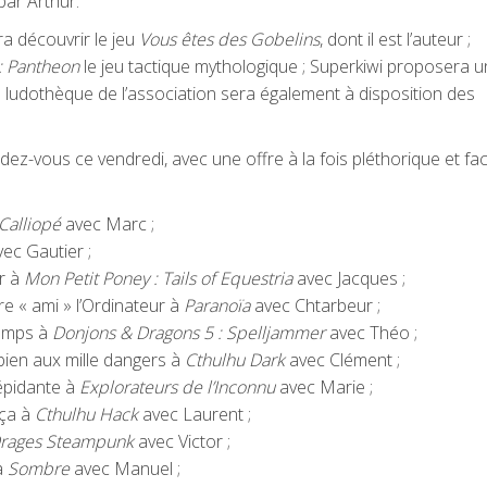
par Arthur.
ra découvrir le jeu
Vous êtes des Gobelins
, dont il est l’auteur ;
s: Pantheon
le jeu tactique mythologique ; Superkiwi proposera 
a ludothèque de l’association sera également à disposition des
dez-vous ce vendredi, avec une offre à la fois pléthorique et fac
Calliopé
avec Marc ;
ec Gautier ;
r à
Mon Petit Poney : Tails of Equestria
avec Jacques ;
e « ami » l’Ordinateur à
Paranoïa
avec Chtarbeur ;
temps à
Donjons & Dragons 5 : Spelljammer
avec Théo ;
bien aux mille dangers à
Cthulhu Dark
avec Clément ;
répidante à
Explorateurs de l’Inconnu
avec Marie ;
 ça à
Cthulhu Hack
avec Laurent ;
Orages Steampunk
avec Victor ;
 à
Sombre
avec Manuel ;