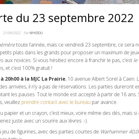
rte du 23 septembre 2022
21/09/2022
Par
WHIDOU
hémère
toute l’année, mais ce vendredi 23 septembre, ce sera n
 petits plats dans les grands pour proposer un maximum de jeu
s aux novices. Si vous hésitiez encore à franchir le pas, c’est
le
, et c’est 100% gratuit !
 20h00 à la MJC La Prairie
, 10 avenue Albert Sorel à Caen. 
es arrivées, il n’y a pas de réservations. Les parties dureront e
ant les pauses. Tout le monde est accepté à partir de 16 ans. 
, veuillez
prendre contact avec le bureau
par avance.
u papier et un crayon, c’est mieux, voire même des dés, mais si 
nez juste avec un sourire aux lèvres :-).
u jeu de figurines, avec des parties courtes de
Warhammer 40,0