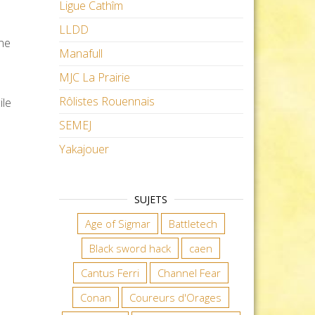
Ligue Cathîm
LLDD
une
Manafull
MJC La Prairie
Rôlistes Rouennais
ile
SEMEJ
Yakajouer
SUJETS
Age of Sigmar
Battletech
Black sword hack
caen
Cantus Ferri
Channel Fear
Conan
Coureurs d'Orages