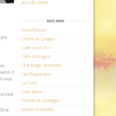
Jeux de cartes
NOS AMIS
Amuz’Mouen
otre
L’Antre du Dragon
x
Caen Joues-Tu ?
Cidre & Dragon
Club Magic Normand
Les
nviron 3
Les Bayeunains
Si vous
La CLAC
Faim d’Jeux
ce n’est
Histoire & Sortilèges
Jouons Ensemble
00
, le