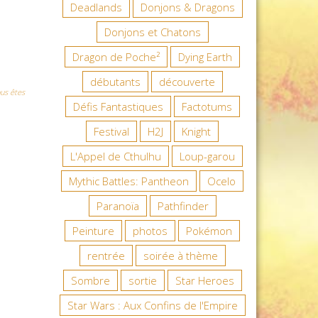
Deadlands
Donjons & Dragons
Donjons et Chatons
Dragon de Poche²
Dying Earth
débutants
découverte
us êtes
Défis Fantastiques
Factotums
Festival
H2J
Knight
L'Appel de Cthulhu
Loup-garou
Mythic Battles: Pantheon
Ocelo
Paranoïa
Pathfinder
Peinture
photos
Pokémon
rentrée
soirée à thème
Sombre
sortie
Star Heroes
Star Wars : Aux Confins de l'Empire