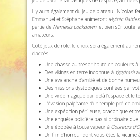
jeu de bataille fantastiques de l’espace, animées 
Il y aura également du jeu de plateau : Nicolas fe
Emmanuel et Stéphane animeront
Mythic Battle
partie de
Nemesis Lockdown
et bien sûr toute l
amateurs.
Côté jeux de rôle, le choix sera également au ren
d’accès :
Une chasse au trésor haute en couleurs à
Des vikings en terre inconnue à
Yggdrasil
av
Une avalanche d’amitié et de bonne humeu
Des missions dystopiques confiées par votr
Une virée magique par-delà l’espace et le 
L’évasion palpitante d’un temple pré-colom
Une expédition périlleuse, draconique et t
Une enquête policière pas si ordinaire que
Une épopée à toute vapeur à
Coureurs d’
Un film d’horreur dont vous êtes la victime