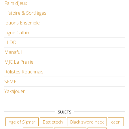
Faim d’Jeux
Histoire & Sortilèges
Jouons Ensemble
Ligue Cathîm
LLDD
Manafull
MJC La Prairie
Rôlistes Rouennais
SEMEJ
Yakajouer
SUJETS
Age of Sigmar
Battletech
Black sword hack
caen