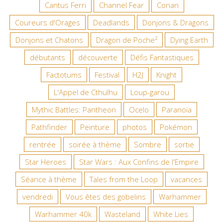
Cantus Ferri
Channel Fear
Conan
Coureurs d'Orages
Deadlands
Donjons & Dragons
Donjons et Chatons
Dragon de Poche²
Dying Earth
débutants
découverte
Défis Fantastiques
Factotums
Festival
H2J
Knight
L'Appel de Cthulhu
Loup-garou
Mythic Battles: Pantheon
Ocelo
Paranoïa
Pathfinder
Peinture
photos
Pokémon
rentrée
soirée à thème
Sombre
sortie
Star Heroes
Star Wars : Aux Confins de l'Empire
Séance à thème
Tales from the Loop
vacances
vendredi
Vous êtes des gobelins
Warhammer
Warhammer 40k
Wasteland
White Lies