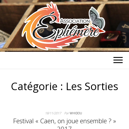
ASSOCIATION
Association de jeux de rôle et de
stratégie à Caen
ÉPHÉMÈRE
Catégorie :
Les Sorties
18/11/2017
Par
WHIDOU
Festival « Caen, on joue ensemble ? »
2017