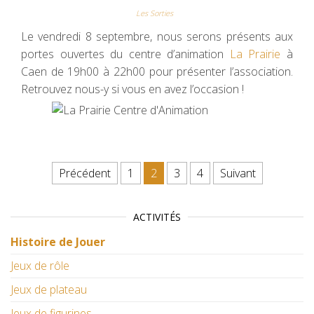
Les Sorties
Le vendredi 8 septembre, nous serons présents aux
portes ouvertes du centre d’animation
La Prairie
à
Caen de 19h00 à 22h00 pour présenter l’association.
Retrouvez nous-y si vous en avez l’occasion !
Pagination des publications
Précédent
1
2
3
4
Suivant
ACTIVITÉS
Histoire de Jouer
Jeux de rôle
Jeux de plateau
Jeux de figurines