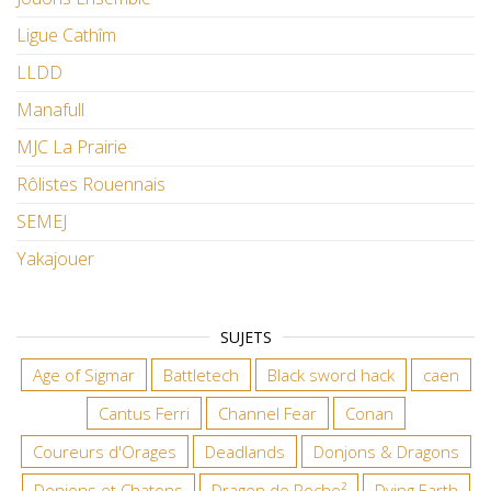
Ligue Cathîm
LLDD
Manafull
MJC La Prairie
Rôlistes Rouennais
SEMEJ
Yakajouer
SUJETS
Age of Sigmar
Battletech
Black sword hack
caen
Cantus Ferri
Channel Fear
Conan
Coureurs d'Orages
Deadlands
Donjons & Dragons
Donjons et Chatons
Dragon de Poche²
Dying Earth