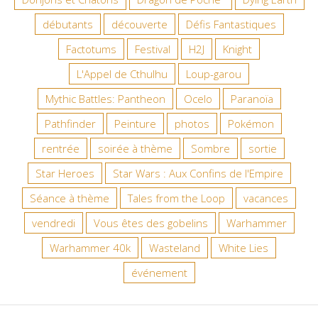
débutants
découverte
Défis Fantastiques
Factotums
Festival
H2J
Knight
L'Appel de Cthulhu
Loup-garou
Mythic Battles: Pantheon
Ocelo
Paranoïa
Pathfinder
Peinture
photos
Pokémon
rentrée
soirée à thème
Sombre
sortie
Star Heroes
Star Wars : Aux Confins de l'Empire
Séance à thème
Tales from the Loop
vacances
vendredi
Vous êtes des gobelins
Warhammer
Warhammer 40k
Wasteland
White Lies
événement